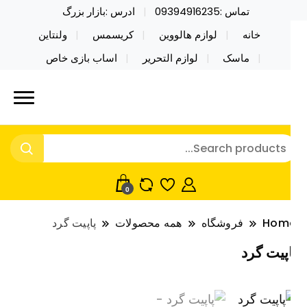
تماس :09394916235
ادرس :بازار بزرگ
خانه
لوازم هالووین
کریسمس
ولنتاین
ماسک
لوازم التحریر
اساب بازی خاص
ید محصولات خاص فیجت اسباب بازی تراول ماگ نایکر
ایکر توی فروش عمده لوازم هالووین
ی فروش عمده لوازم هالووین ولن تاین کادویی
لن تاین کادویی کریسمس اکسسوری
ریسمس اکسسوری ماسک در واردات مستقیم
اسک
0
Hom
فروشگاه
همه محصولات
پاپیت گرد
اپیت گرد