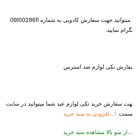
یا میتوانید جهت سفارش کادویی به شماره 0910028611
گرام نمایید.
فارش تکی لوازم ضد استرس
ت سفارش خرید تکی لوازم عید شما میتوانید در سایت
سمت
۱…..افزودن به سبد خرید
رید