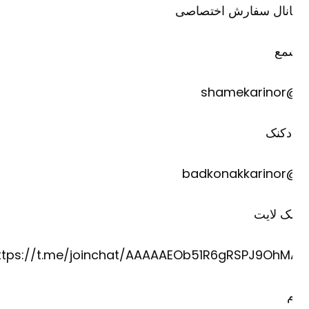
انال سفارش اختصاصی
مع
@shame
دکنک
@badkona
ک لایت
https://t.me/joinchat/AAAAAEOb51R6gRSPJ9OhM