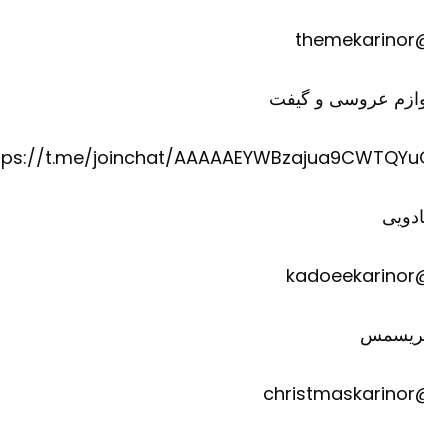
@theme
وازم عروسی و گیفت
https://t.me/joinchat/AAAAAEYWBzajua9CWTQYu
دویی
@kadoee
ریسمس
@christm