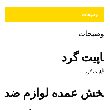
توضیحات
وضیحات
اپیت گرد
خش عمده لوازم ضد