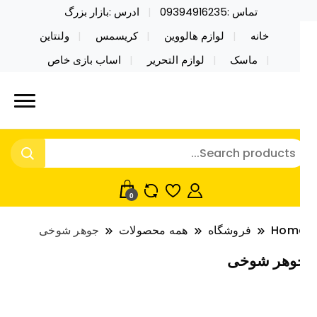
تماس :09394916235
ادرس :بازار بزرگ
خانه
لوازم هالووین
کریسمس
ولنتاین
ماسک
لوازم التحریر
اساب بازی خاص
ید محصولات خاص فیجت اسباب بازی تراول ماگ نایکر
ایکر توی فروش عمده لوازم هالووین
ی فروش عمده لوازم هالووین ولن تاین کادویی
لن تاین کادویی کریسمس اکسسوری
ریسمس اکسسوری ماسک در واردات مستقیم
اسک
0
Hom
فروشگاه
همه محصولات
جوهر شوخی
وهر شوخی