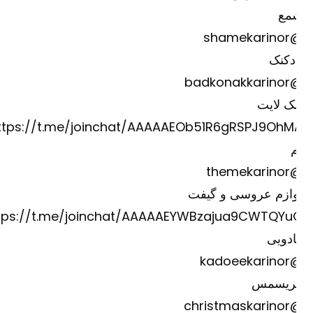
مع
@shame
دکنک
@badkona
ک لایت
https://t.me/joinchat/AAAAAEOb51R6gRSPJ9OhM
@theme
وازم عروسی و گیفت
https://t.me/joinchat/AAAAAEYWBzajua9CWTQYu
دویی
@kadoee
ریسمس
@christm