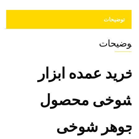
توضیحات
وضیحات
رید عمده ابزار
وخی محصول
وهر شوخی