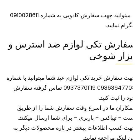
یا میتوانید جهت سفارش کادویی به شماره 0910028611
گرام نمایید.
فارش تکی لوازم ضد استرس و
بزار شوخی
ت سفارش خرید تکی لوازم عید شما میتوانید با شماره
09363647708 09373701119 تماس گرفته سفارش
د را ثبت کنید.
کاران ما در اسرع وقت سفارش شما را از طریق
ت – تیپاکس – باربری – برای شما ارسال میکنند.
ت کسب اطلاعات بیشتر در باره محصولات دیگر به
ین
لینک
مراجعه نمایید.