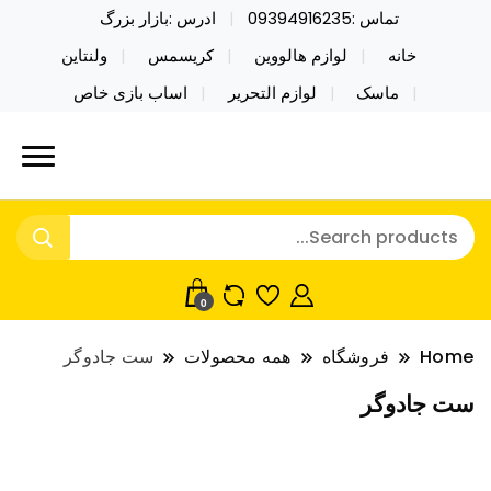
تماس :09394916235
ادرس :بازار بزرگ
خانه
لوازم هالووین
کریسمس
ولنتاین
ماسک
لوازم التحریر
اساب بازی خاص
خرید محصولات خاص فیجت اسباب بازی تراول ماگ نایکر
نایکر توی فروش عمده لوازم هالووین
توی فروش عمده لوازم هالووین ولن تاین کادویی
ولن تاین کادویی کریسمس اکسسوری
کریسمس اکسسوری ماسک در واردات مستقیم
ماسک
0
Home
فروشگاه
همه محصولات
ست جادوگر
ست جادوگر