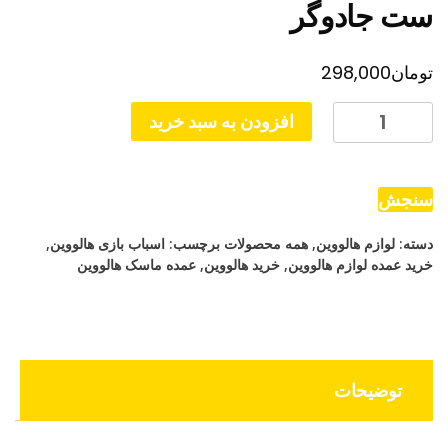
ست جادوگر
تومان
298,000
ست
افزودن به سبد خرید
جادوگر
عدد
سنجش
دسته:
لوازم هالووین
,
همه محصولات
برچسب:
اسباب بازی هالووین
,
خرید عمده لوازم هالووین
,
خرید هالووین
,
عمده ماسک هالووین
توضیحات