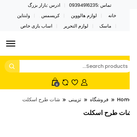
تماس :09394916235
ادرس :بازار بزرگ
خانه
لوازم هالووین
کریسمس
ولنتاین
ماسک
لوازم التحریر
اساب بازی خاص
ید محصولات خاص فیجت اسباب بازی تراول ماگ نایکر
ایکر توی فروش عمده لوازم هالووین
ی فروش عمده لوازم هالووین ولن تاین کادویی
لن تاین کادویی کریسمس اکسسوری
ریسمس اکسسوری ماسک در واردات مستقیم
اسک
0
Hom
فروشگاه
تزیینی
شات طرح اسکلت
ات طرح اسکلت