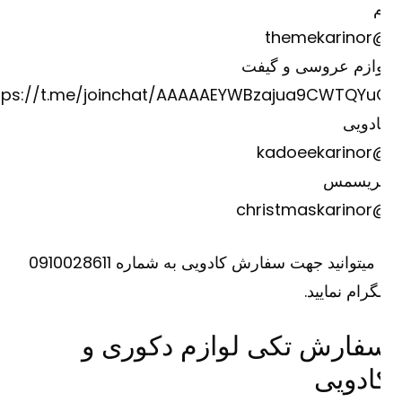
@theme
وازم عروسی و گیفت
https://t.me/joinchat/AAAAAEYWBzajua9CWTQYu
دویی
@kadoee
ریسمس
@christm
یا میتوانید جهت سفارش کادویی به شماره 0910028611
گرام نمایید.
فارش تکی لوازم دکوری و
ادویی