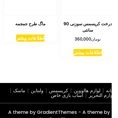
درخت کریسمس سوزنی 90
ماگ طرح جمجمه
سانتی
اطلاعات بیشتر
تومان
360,000
اطلاعات بیشتر
نه
لوازم هالووین
کریسمس
ولنتاین
ماسک
ازم التحریر
اساب بازی خاص
A theme by GradientThemes - A theme by