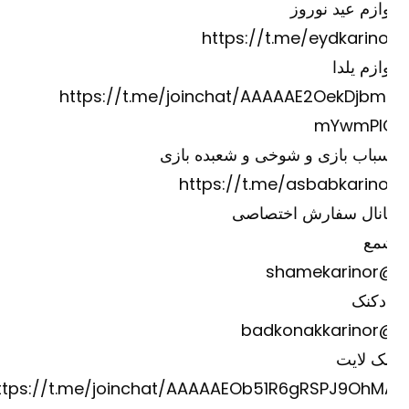
ازم عید نوروز
https://t.me/eydkarino
ازم یلدا
https://t.me/joinchat/AAAAAE2OekDjbm
mYwmPI
باب بازی و شوخی و شعبده بازی
https://t.me/asbabkarino
انال سفارش اختصاصی
مع
@shame
دکنک
@badkona
ک لایت
https://t.me/joinchat/AAAAAEOb51R6gRSPJ9OhM