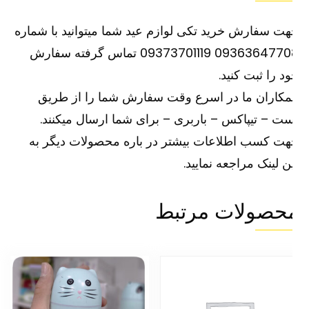
ت سفارش خرید تکی لوازم عید شما میتوانید با شماره
09363647708 09373701119 تماس گرفته سفارش
د را ثبت کنید.
کاران ما در اسرع وقت سفارش شما را از طریق
ت – تیپاکس – باربری – برای شما ارسال میکنند.
ت کسب اطلاعات بیشتر در باره محصولات دیگر به
ین
لینک
مراجعه نمایید.
حصولات مرتبط