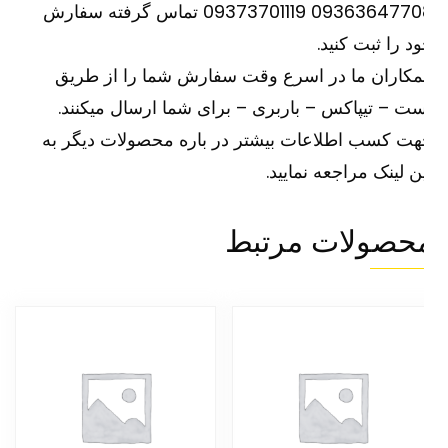
09363647708 09373701119 تماس گرفته سفارش
د را ثبت کنید.
کاران ما در اسرع وقت سفارش شما را از طریق
ت – تیپاکس – باربری – برای شما ارسال میکنند.
ت کسب اطلاعات بیشتر در باره محصولات دیگر به
ین
لینک
مراجعه نمایید.
حصولات مرتبط