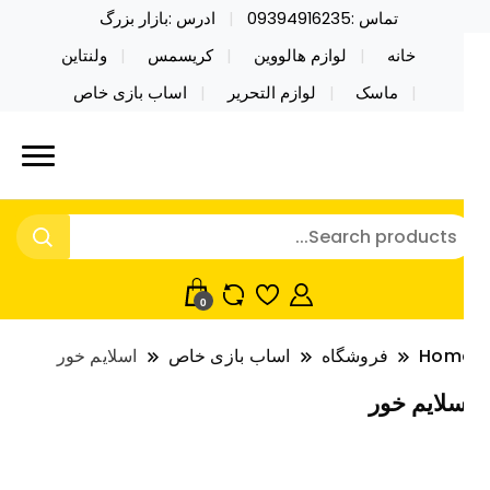
تماس :09394916235
ادرس :بازار بزرگ
خانه
لوازم هالووین
کریسمس
ولنتاین
ماسک
لوازم التحریر
اساب بازی خاص
ید محصولات خاص فیجت اسباب بازی تراول ماگ نایکر
ایکر توی فروش عمده لوازم هالووین
ی فروش عمده لوازم هالووین ولن تاین کادویی
لن تاین کادویی کریسمس اکسسوری
ریسمس اکسسوری ماسک در واردات مستقیم
اسک
0
Hom
فروشگاه
اساب بازی خاص
اسلایم خور
سلایم خور