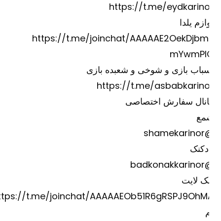
https://t.me/eydkarino
ازم یلدا
https://t.me/joinchat/AAAAAE2OekDjbm
mYwmPI
باب بازی و شوخی و شعبده بازی
https://t.me/asbabkarino
انال سفارش اختصاصی
مع
@shame
دکنک
@badkona
ک لایت
https://t.me/joinchat/AAAAAEOb51R6gRSPJ9OhM