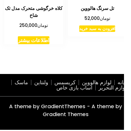
تل سرنگ هالووین
کلاه خرگوشی متحرک مدل تک
شاخ
تومان
52,000
تومان
250,000
افزودن به سبد خرید
اطلاعات بیشتر
نه
لوازم هالووین
کریسمس
ولنتاین
ماسک
ازم التحریر
اساب بازی خاص
A theme by GradientThemes - A theme by
Gradient Themes