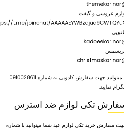
@theme
وازم عروسی و گیفت
https://t.me/joinchat/AAAAAEYWBzajua9CWTQYu
دویی
@kadoee
ریسمس
@christm
یا میتوانید جهت سفارش کادویی به شماره 0910028611
گرام نمایید.
فارش تکی لوازم ضد استرس
ت سفارش خرید تکی لوازم عید شما میتوانید با شماره