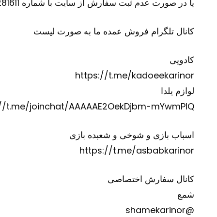
یا در صورت عدم ثبت سفارش از سایت با شماره 09100281611 یا 09373701119
کانال تلگرام فروش عمده ما به صورت لیست
کادویی
https://t.me/kadoeekarinor
لوازم یلدا
://t.me/joinchat/AAAAAE2OekDjbm-mYwmPIQ
اسباب بازی و شوخی و شعبده بازی
https://t.me/asbabkarinor
کانال سفارش اختصاصی
شمع
@shamekarinor