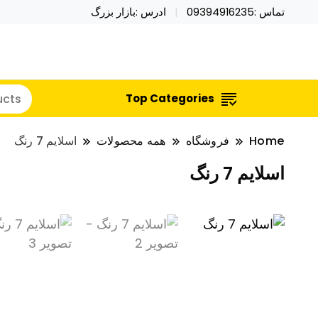
تماس :09394916235
ادرس :بازار بزرگ
خرید محصولات خاص فیجت اسباب بازی تراول ماگ نای
نایکر توی فروش عمده لوازم هالووی
Top Categories
Home
فروشگاه
همه محصولات
اسلایم 7 رنگ
اسلایم 7 رنگ