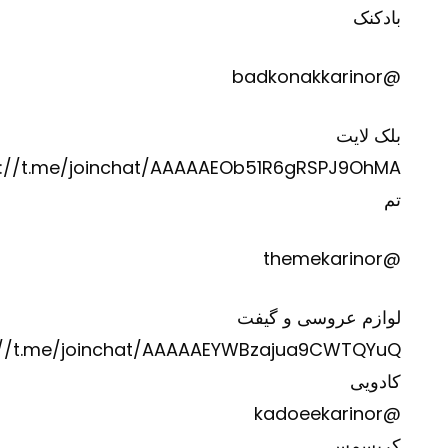
بادکنک
@badkonakkarinor
بلک لایت
s://t.me/joinchat/AAAAAEOb51R6gRSPJ9OhMA
تم
@themekarinor
لوازم عروسی و گیفت
://t.me/joinchat/AAAAAEYWBzajua9CWTQYuQ
کادویی
@kadoeekarinor
کریسمس