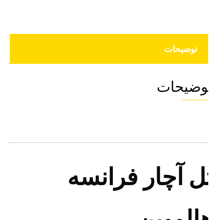
توضیحات
وضیحات
ل آچار فرانسه
الووین