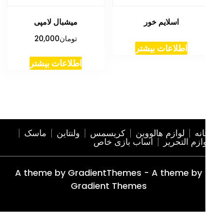
اسلایم خور
میشبال لامپی
تومان
20,000
اطلاعات بیشتر
اطلاعات بیشتر
نه
لوازم هالووین
کریسمس
ولنتاین
ماسک
ازم التحریر
اساب بازی خاص
A theme by GradientThemes - A theme by
Gradient Themes