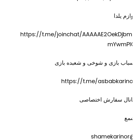
ازم یلدا
https://t.me/joinchat/AAAAAE2OekDjbm
mYwmPI
باب بازی و شوخی و شعبده بازی
https://t.me/asbabkarino
انال سفارش اختصاصی
مع
@shame