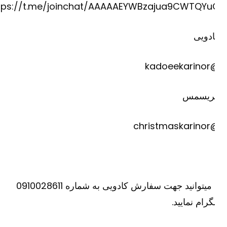
https://t.me/joinchat/AAAAAEYWBzajua9CWTQYu
دویی
@kadoee
ریسمس
@christm
یا میتوانید جهت سفارش کادویی به شماره 0910028611
گرام نمایید.