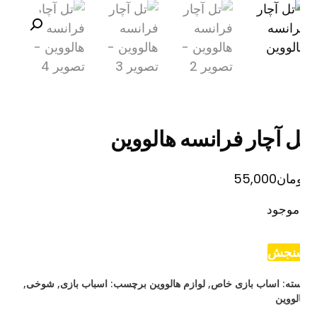
ل آچار فرانسه هالووین
مان
55,000
موجود
نجش
ته:
اساب بازی خاص
,
لوازم هالووین
برچسب:
اسباب بازی
,
شوخی
,
لووین