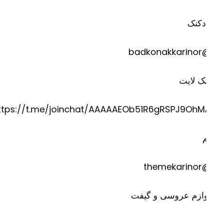
دکنک
@badkona
ک لایت
https://t.me/joinchat/AAAAAEOb51R6gRSPJ9OhM
@theme
وازم عروسی و گیفت