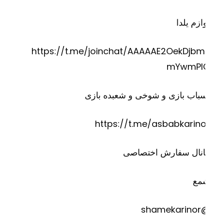
ازم یلدا
https://t.me/joinchat/AAAAAE2OekDjbm
mYwmPI
باب بازی و شوخی و شعبده بازی
https://t.me/asbabkarino
انال سفارش اختصاصی
مع
@shame