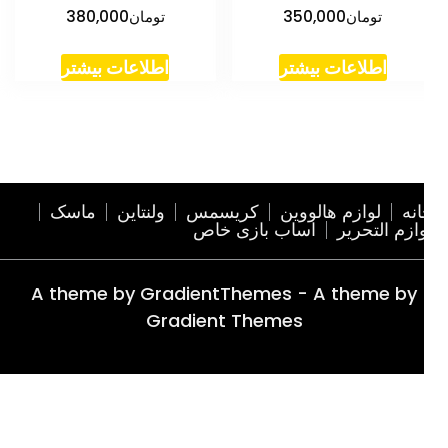
تومان
350,000
تومان
380,000
اطلاعات بیشتر
اطلاعات بیشتر
نه
لوازم هالووین
کریسمس
ولنتاین
ماسک
ازم التحریر
اساب بازی خاص
A theme by GradientThemes - A theme by
Gradient Themes