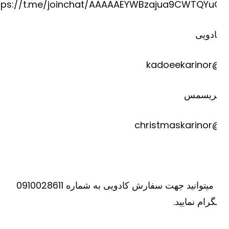
https://t.me/joinchat/AAAAAEYWBzajua9CWTQYu
دویی
@kadoee
ریسمس
@christm
یا میتوانید جهت سفارش کادویی به شماره 0910028611
گرام نمایید.