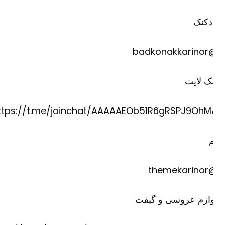
دکنک
@badkona
ک لایت
https://t.me/joinchat/AAAAAEOb51R6gRSPJ9OhM
@theme
وازم عروسی و گیفت