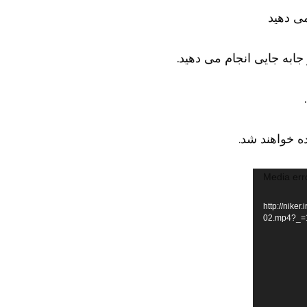
ی دهید
ابه جایی انجام می دهید.
 خواهند شد.
Media err
http://niker.-
02.mp4?_=