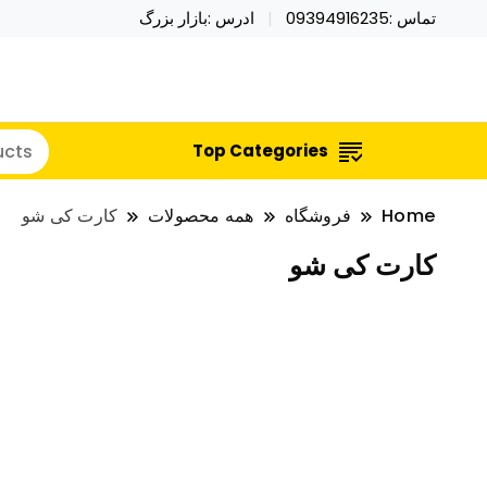
تماس :09394916235
ادرس :بازار بزرگ
خرید محصولات خاص فیجت اسباب بازی تراول ماگ نای
نایکر توی فروش عمده لوازم هالووی
Top Categories
Home
فروشگاه
همه محصولات
کارت کی شو
کارت کی شو