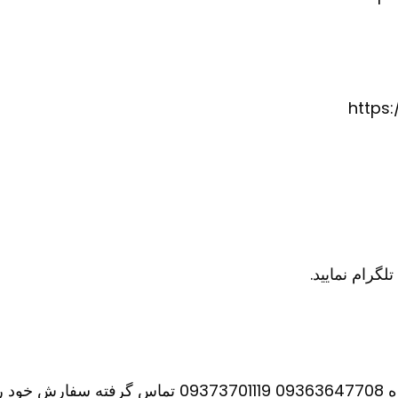
https
نید.