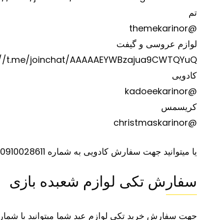
تم
@themekarinor
لوازم عروسی و گیفت
://t.me/joinchat/AAAAAEYWBzajua9CWTQYuQ
کادویی
@kadoeekarinor
کریسمس
@christmaskarinor
یا میتوانید جهت سفارش کادویی به شماره 0910028611 تلگرام نمایید.
سفارش تکی لوازم شعبده بازی
جهت سفارش خرید تکی لوازم عید شما میتوانید با شماره 09363647708 09373701119 تماس گرفته سفارش خود را ثبت ک