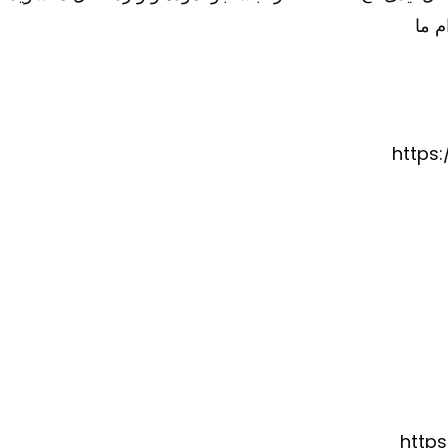
م ما
https
http