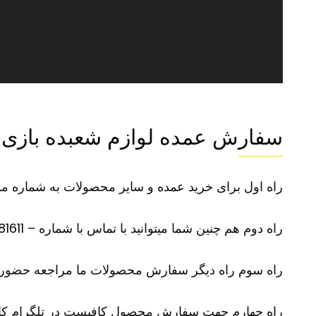
سفارش عمده لوازم شعبده بازی
راه اول برای خرید عمده و سایر محصولات به شماره موبایل 09100281611 در تلگرام یا واتس آپ پی
راه دوم هم چنین شما میتوانید با تماس با شماره – 09100281611 –سفارش محصول مورد نظر و سایر محصولات خود را بازگو نمایید
راه سوم راه دیگر سفارش محصولات ما مراجعه حضوری
راه چهارم جهت سفارش محصول کافیست در تلگرام کانال آیدی @karinorir را جستجو نموده و و