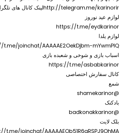
http://telegram.me/karinorir
لینک کانال های تلگرا
لوازم عید نوروز
https://t.me/eydkarinor
لوازم یلدا
://t.me/joinchat/AAAAAE2OekDjbm-mYwmPIQ
اسباب بازی و شوخی و شعبده بازی
https://t.me/asbabkarinor
کانال سفارش اختصاصی
شمع
@shamekarinor
بادکنک
@badkonakkarinor
بلک لایت
s://t.me/joinchat/AAAAAEOb51R6gRSPJ9OhMA