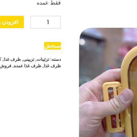
فقط عمده
ظرف
افزودن ب
غذا
حرفه
ای
سنجش
مخصوص
دسته:
تزئینات
,
تزیینی
,
ظرف غذا
,
ک
کمپ
ظرف غذا
,
ظرف غذا عمده
,
فروش 
کوه
نوردی
باشگاه
عدد