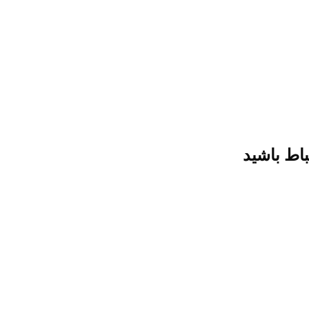
باط باشید