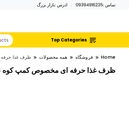
تماس :09394916235
ادرس :بازار بزرگ
خرید محصولات خاص فیجت اسباب بازی تراول ماگ نای
نایکر توی فروش عمده لوازم هالووی
Top Categories
Home
فروشگاه
همه محصولات
ظرف غذا حرفه 
ظرف غذا حرفه ای مخصوص کمپ کوه نو