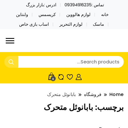
تماس :09394916235
ادرس :بازار بزرگ
خانه
لوازم هالووین
کریسمس
ولنتاین
ماسک
لوازم التحریر
اساب بازی خاص
خرید محصولات خاص فیجت اسباب بازی تراول ماگ نایکر
نایکر توی فروش عمده لوازم هالووین
توی فروش عمده لوازم هالووین ولن تاین کادویی
ولن تاین کادویی کریسمس اکسسوری
کریسمس اکسسوری ماسک در واردات مستقیم
ماسک
0
Home
فروشگاه
بابانوئل متحرک
برچسب:
بابانوئل متحرک