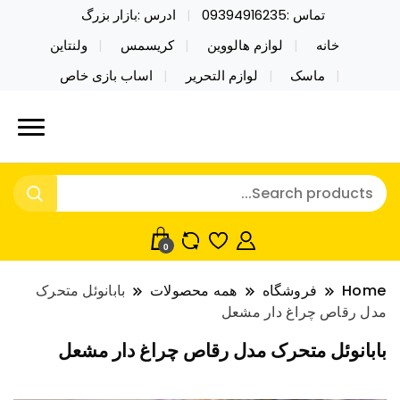
تماس :09394916235
ادرس :بازار بزرگ
خانه
لوازم هالووین
کریسمس
ولنتاین
ماسک
لوازم التحریر
اساب بازی خاص
خرید محصولات خاص فیجت اسباب بازی تراول ماگ نایکر
نایکر توی فروش عمده لوازم هالووین
توی فروش عمده لوازم هالووین ولن تاین کادویی
ولن تاین کادویی کریسمس اکسسوری
کریسمس اکسسوری ماسک در واردات مستقیم
ماسک
0
Home
فروشگاه
همه محصولات
بابانوئل متحرک
مدل رقاص چراغ دار مشعل
بابانوئل متحرک مدل رقاص چراغ دار مشعل