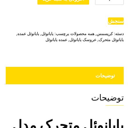
متحرک
مدل
رقاص
سنجش
چراغ
دسته:
کریسمس
,
همه محصولات
برچسب:
بابانوئل
,
بابانوئل عمده
,
دار
بابانوئل متحرک
,
عروسک بابانوئل
,
عمده بابانوئل
مشعل
عدد
توضیحات
توضیحات
بابانوئل متحرک مدل