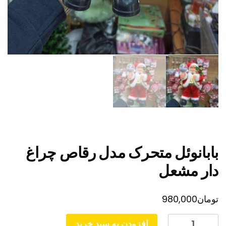
بابانوئل متحرک مدل رقاص چراغ
دار مشعل
تومان
980,000
بابانوئل
افزودن به سبد خرید