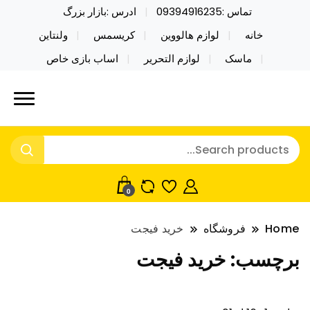
تماس :09394916235
ادرس :بازار بزرگ
خانه
لوازم هالووین
کریسمس
ولنتاین
ماسک
لوازم التحریر
اساب بازی خاص
خرید محصولات خاص فیجت اسباب بازی تراول ماگ نایکر
نایکر توی فروش عمده لوازم هالووین
توی فروش عمده لوازم هالووین ولن تاین کادویی
ولن تاین کادویی کریسمس اکسسوری
کریسمس اکسسوری ماسک در واردات مستقیم
ماسک
0
Home
فروشگاه
خرید فیجت
برچسب:
خرید فیجت