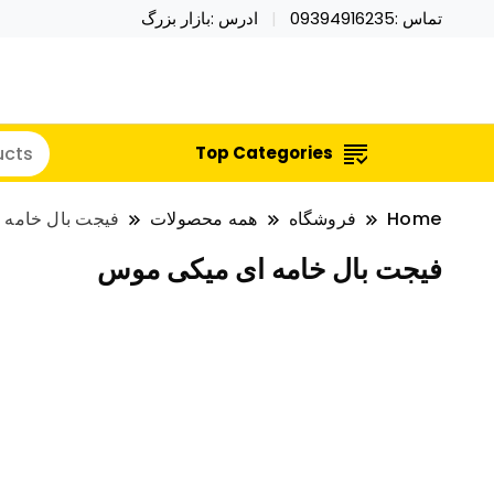
تماس :09394916235
ادرس :بازار بزرگ
خرید محصولات خاص فیجت اسباب بازی تراول ماگ نای
نایکر توی فروش عمده لوازم هالووی
Top Categories
Home
فروشگاه
همه محصولات
فیجت بال خامه
فیجت بال خامه ای میکی موس