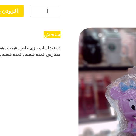
فیجت
افزودن ب
بال
خامه
ای
سنجش
میکی
دسته:
اساب بازی خاص
,
فیجت
,
هم
موس
سفارش عمده فیجت
,
عمده فیجت
,
عدد