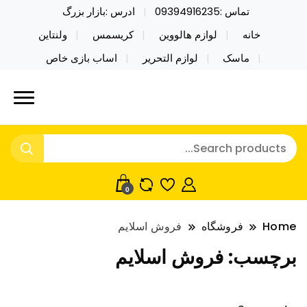
تماس :09394916235
ادرس :بازار بزرگ
خانه
لوازم هالووین
کریسمس
ولنتاین
ماسک
لوازم التحریر
اساب بازی خاص
خرید محصولات خاص فیجت اسباب بازی تراول ماگ نایکر
نایکر توی فروش عمده لوازم هالووین
توی فروش عمده لوازم هالووین ولن تاین کادویی
ولن تاین کادویی کریسمس اکسسوری
کریسمس اکسسوری ماسک در واردات مستقیم
ماسک
0
Home
فروشگاه
فروش اسلایم
برچسب:
فروش اسلایم