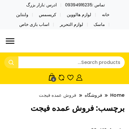
تماس :09394916235
ادرس :بازار بزرگ
خانه
لوازم هالووین
کریسمس
ولنتاین
ماسک
لوازم التحریر
اساب بازی خاص
خرید محصولات خاص فیجت اسباب بازی تراول ماگ نایکر
نایکر توی فروش عمده لوازم هالووین
توی فروش عمده لوازم هالووین ولن تاین کادویی
ولن تاین کادویی کریسمس اکسسوری
کریسمس اکسسوری ماسک در واردات مستقیم
ماسک
0
Home
فروشگاه
فروش عمده فیجت
برچسب:
فروش عمده فیجت