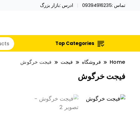
تماس :09394916235
ادرس :بازار بزرگ
خرید محصولات خاص فیجت اسباب بازی تراول ماگ نای
نایکر توی فروش عمده لوازم هالووی
Top Categories
Home
فروشگاه
فیجت
فیجت خرگوش
فیجت خرگوش