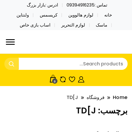
تماس :09394916235
ادرس :بازار بزرگ
خانه
لوازم هالووین
کریسمس
ولنتاین
ماسک
لوازم التحریر
اساب بازی خاص
خرید محصولات خاص فیجت اسباب بازی تراول ماگ نایکر
نایکر توی فروش عمده لوازم هالووین
توی فروش عمده لوازم هالووین ولن تاین کادویی
ولن تاین کادویی کریسمس اکسسوری
کریسمس اکسسوری ماسک در واردات مستقیم
ماسک
0
Home
فروشگاه
TD[J
برچسب:
TD[J