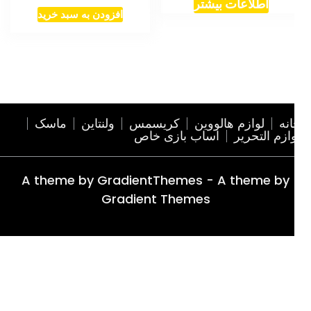
اطلاعات بیشتر
افزودن به سبد خرید
نه
لوازم هالووین
کریسمس
ولنتاین
ماسک
ازم التحریر
اساب بازی خاص
A theme by GradientThemes - A theme by
Gradient Themes