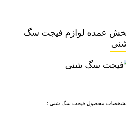
خش عمده لوازم فیجت سگ
نی
شخصات محصول فیجت سگ شنی :