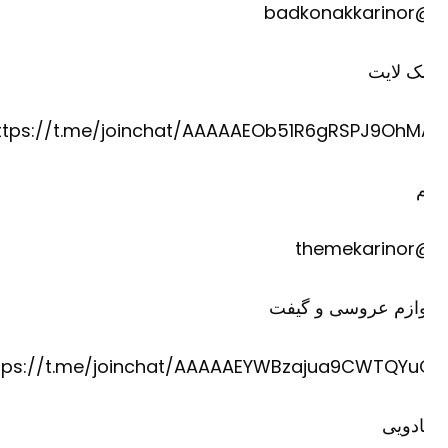
@badkona
ک لایت
https://t.me/joinchat/AAAAAEOb51R6gRSPJ9OhM
@theme
وازم عروسی و گیفت
https://t.me/joinchat/AAAAAEYWBzajua9CWTQYu
دویی