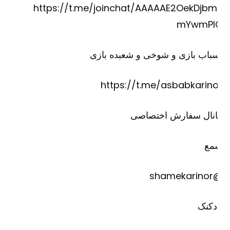
https://t.me/joinchat/AAAAAE2OekDjbm
mYwmPI
باب بازی و شوخی و شعبده بازی
https://t.me/asbabkarino
انال سفارش اختصاصی
مع
@shame
دکنک