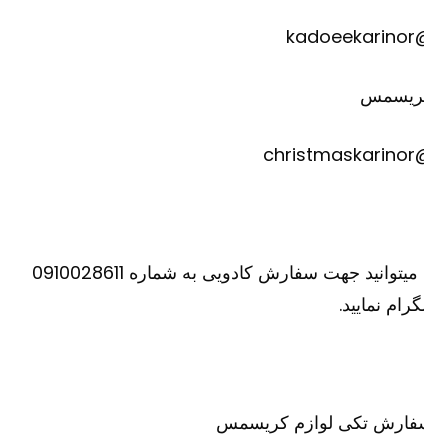
@kadoee
ریسمس
@christm
یا میتوانید جهت سفارش کادویی به شماره 0910028611
گرام نمایید.
فارش تکی لوازم کریسمس