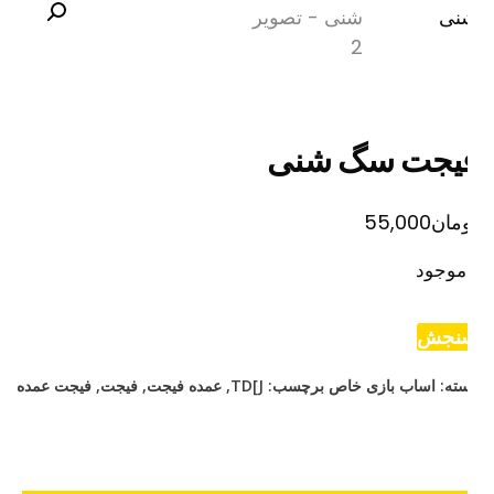
یجت سگ شنی
مان
55,000
موجود
نجش
ته:
اساب بازی خاص
برچسب:
TD[J
,
عمده فیجت
,
فیجت
,
فیجت عمده