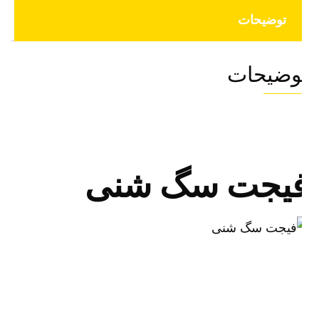
توضیحات
وضیحات
یجت سگ شنی