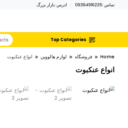
تماس :09394916235
ادرس :بازار بزرگ
خرید محصولات خاص فیجت اسباب بازی تراول ماگ نای
نایکر توی فروش عمده لوازم هالووی
Top Categories
Home
فروشگاه
لوازم هالووین
انواع عنکبوت
انواع عنکبوت