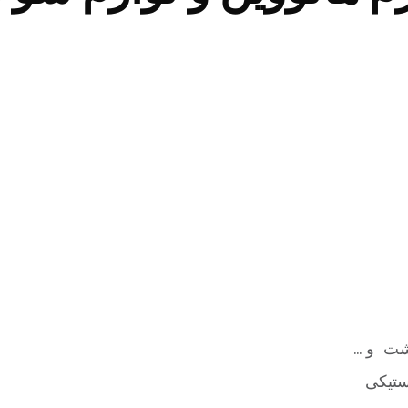
حشت و …
ستیکی