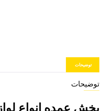
توضیحات
توضیحات
پخش عمده انواع لواز