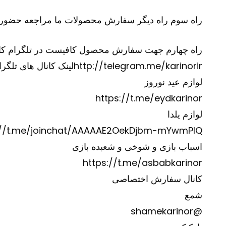
راه سوم راه دیگر سفارش محصولات ما مراجعه حضوری
راه چهارم جهت سفارش محصول کافیست در تلگرام کانال آیدی @karinorir را جستجو نموده و و
http://telegram.me/karinorir
لینک کانال های تلگرا
لوازم عید نوروز
https://t.me/eydkarinor
لوازم یلدا
://t.me/joinchat/AAAAAE2OekDjbm-mYwmPIQ
اسباب بازی و شوخی و شعبده بازی
https://t.me/asbabkarinor
کانال سفارش اختصاصی
شمع
@shamekarinor