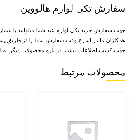
سفارش تکی لوازم هالووین
جهت سفارش خرید تکی لوازم عید شما میتوانید با شماره 09363647708 09373701119 تماس گرفته سفارش خود را ثبت ک
همکاران ما در اسرع وقت سفارش شما را از طریق پست 
جهت کسب اطلاعات بیشتر در باره محصولات دیگر به ا
محصولات مرتبط