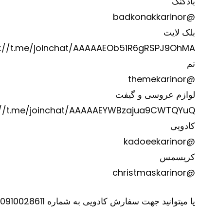
بادکنک
@badkonakkarinor
بلک لایت
s://t.me/joinchat/AAAAAEOb51R6gRSPJ9OhMA
تم
@themekarinor
لوازم عروسی و گیفت
://t.me/joinchat/AAAAAEYWBzajua9CWTQYuQ
کادویی
@kadoeekarinor
کریسمس
@christmaskarinor
یا میتوانید جهت سفارش کادویی به شماره 0910028611 تلگرام نمایید.