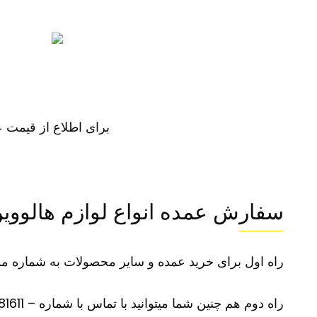
برای اطلاع از قیمت عم
سفارش عمده انواع لوازم هالووی
راه اول برای خرید عمده و سایر محصولات به شماره موبایل 09100281611 در تلگرام یا واتس آپ پی
راه دوم هم چنین شما میتوانید با تماس با شماره – 09100281611 –سفارش محصول مورد نظر و سایر محصولات خود را بازگو نمایید