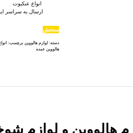
انواع عنکبوت
ارسال به سراسر ایر
سنجش
دسته:
لوازم هالووین
برچسب:
انوا
هالووین عمده
م هالووین و لوازم شوخ