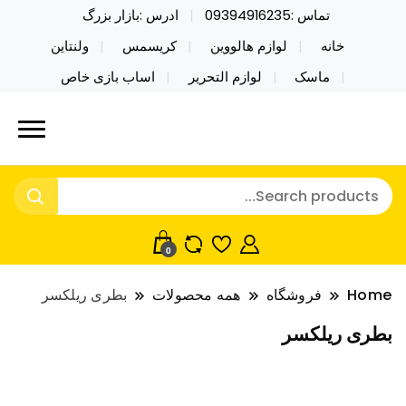
تماس :09394916235
ادرس :بازار بزرگ
خانه
لوازم هالووین
کریسمس
ولنتاین
ماسک
لوازم التحریر
اساب بازی خاص
خرید محصولات خاص فیجت اسباب بازی تراول ماگ نایکر
نایکر توی فروش عمده لوازم هالووین
توی فروش عمده لوازم هالووین ولن تاین کادویی
ولن تاین کادویی کریسمس اکسسوری
کریسمس اکسسوری ماسک در واردات مستقیم
ماسک
0
Home
فروشگاه
همه محصولات
بطری ریلکسر
بطری ریلکسر