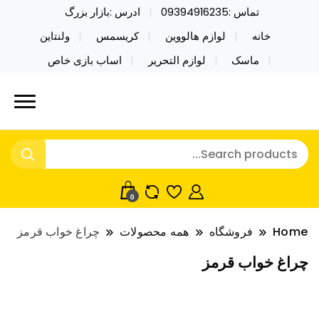
تماس :09394916235
ادرس :بازار بزرگ
خانه
لوازم هالووین
کریسمس
ولنتاین
ماسک
لوازم التحریر
اساب بازی خاص
خرید محصولات خاص فیجت اسباب بازی تراول ماگ نایکر
نایکر توی فروش عمده لوازم هالووین
توی فروش عمده لوازم هالووین ولن تاین کادویی
ولن تاین کادویی کریسمس اکسسوری
کریسمس اکسسوری ماسک در واردات مستقیم
ماسک
0
Home
فروشگاه
همه محصولات
چراغ خواب قرمز
چراغ خواب قرمز