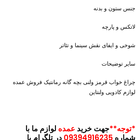
جنس ستون و بدنه
لاتکس و پارچه
شوخی و ایفای نقش سینما و تئاتر
سایر توضیحات
چراغ خواب قرمز ولنی بچه گانه رمانتیک فروش عمده
لوازم کادویی ولنتاین
*توجه**
جهت خرید
عمده
لوازم ما با
شماره
09394916235
در تلگرام یا