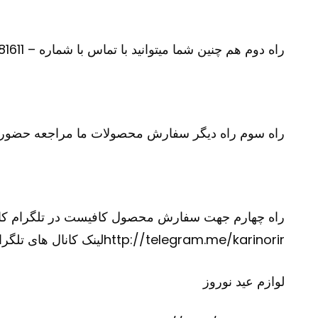
راه دوم هم چنین شما میتوانید با تماس با شماره – 09100281611 –سفارش محصول مورد نظر و سایر محصولات خود را بازگو نمایید
راه سوم راه دیگر سفارش محصولات ما مراجعه حضوری
http://telegram.me/karinorirلینک کانال های تلگرام ما
لوازم عید نوروز