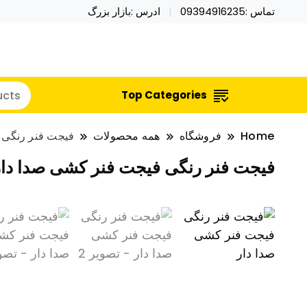
تماس :09394916235
ادرس :بازار بزرگ
خرید محصولات خاص فیجت اسباب بازی تراول ماگ نای
نایکر توی فروش عمده لوازم هالووی
Top Categories
Home
فروشگاه
همه محصولات
فیجت فنر رنگی 
فیجت فنر رنگی فیجت فنر کشی صدا دار