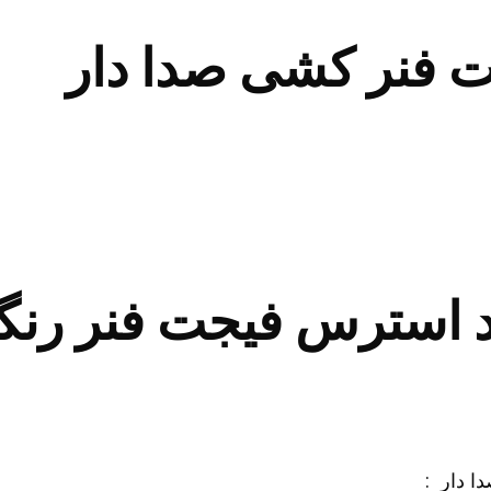
 فنر کشی صدا دار
 استرس فیجت فنر رنگ
 دار :