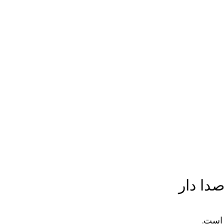
دا دار
 است.