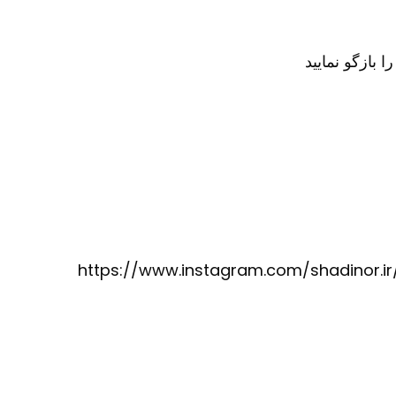
ه چهارم جهت سفارش محصول کافیست در تلگرام کانال آیدی @karinorir را جستجو نموده و وارد کانال ما شوید https://www.instagram.com/shadinor.ir/