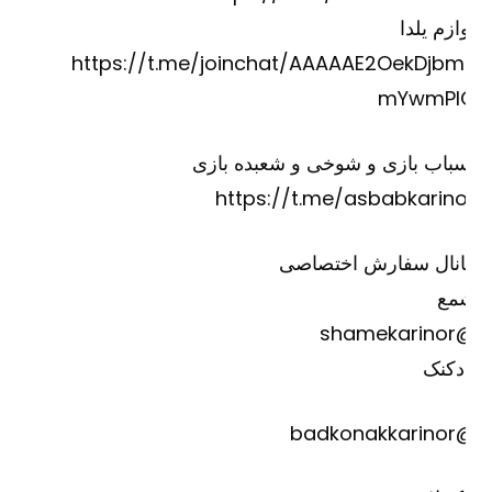
ازم یلدا
https://t.me/joinchat/AAAAAE2OekDjbm
mYwmPI
باب بازی و شوخی و شعبده بازی
https://t.me/asbabkarino
انال سفارش اختصاصی
مع
@shame
دکنک
@badkona