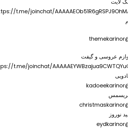
ک لایت
https://t.me/joinchat/AAAAAEOb51R6gRSPJ9OhM
@theme
وازم عروسی و گیفت
https://t.me/joinchat/AAAAAEYWBzajua9CWTQYu
دویی
@kadoee
ریسمس
@christm
د نوروز
@eydk