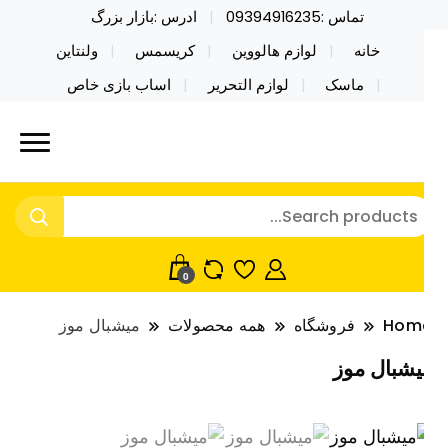
تماس :09394916235
ادرس :بازار بزرگ
خانه
لوازم هالووین
کریسمس
ولنتاین
ماسک
لوازم التحریر
اساب بازی خاص
ید محصولات خاص فیجت اسباب بازی تراول ماگ نایکر
ایکر توی فروش عمده لوازم هالووین
ی فروش عمده لوازم هالووین ولن تاین کادویی
لن تاین کادویی کریسمس اکسسوری
ریسمس اکسسوری ماسک در واردات مستقیم
اسک
0
Hom
فروشگاه
همه محصولات
میشبال موز
یشبال موز