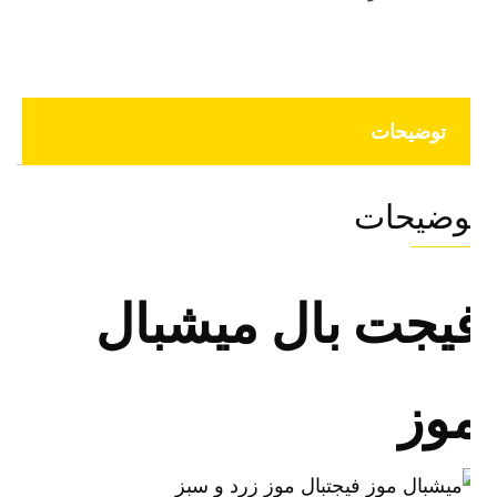
توضیحات
وضیحات
یجت بال میشبال
وز