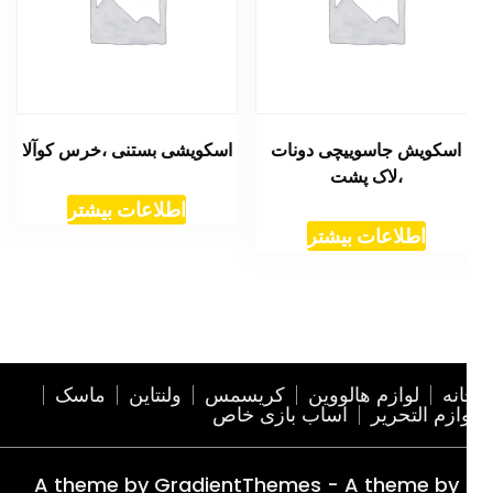
اسکویش جاسوییچی دونات
اسکویشی بستنی ،خرس کوآلا
،لاک پشت
اطلاعات بیشتر
اطلاعات بیشتر
نه
لوازم هالووین
کریسمس
ولنتاین
ماسک
ازم التحریر
اساب بازی خاص
A theme by GradientThemes - A theme by