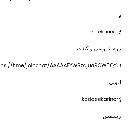
@theme
وازم عروسی و گیفت
https://t.me/joinchat/AAAAAEYWBzajua9CWTQYu
دویی
@kadoee
ریسمس