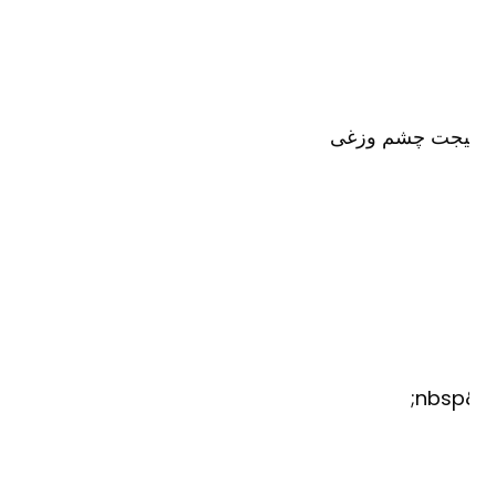
یجت چشم وزغی
&