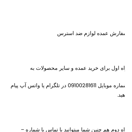
فارش عمده لوازم ضد استرس
ه اول برای خرید عمده و سایر محصولات به
شماره موبایل 09100281611 در تلگرام یا واتس آپ پیام
ید.
ه دوم هم چنین شما میتوانید با تماس با شماره –