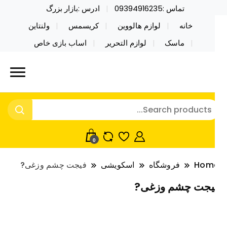
تماس :09394916235
ادرس :بازار بزرگ
خانه
لوازم هالووین
کریسمس
ولنتاین
ماسک
لوازم التحریر
اساب بازی خاص
ید محصولات خاص فیجت اسباب بازی تراول ماگ نایکر
ایکر توی فروش عمده لوازم هالووین
ی فروش عمده لوازم هالووین ولن تاین کادویی
لن تاین کادویی کریسمس اکسسوری
ریسمس اکسسوری ماسک در واردات مستقیم
اسک
0
Hom
فروشگاه
اسکویشی
فیجت چشم وزغی?
یجت چشم وزغی?