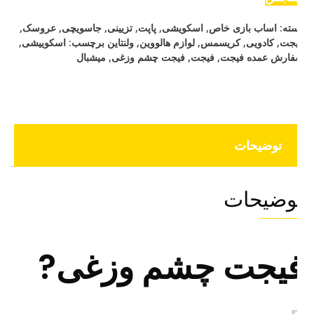
ته:
اساب بازی خاص
,
اسکویشی
,
پاپت
,
تزیینی
,
جاسویچی
,
عروسک
,
جت
,
کادویی
,
کریسمس
,
لوازم هالووین
,
ولنتاین
برچسب:
اسکوییشی
,
ارش عمده فیجت
,
فیجت
,
فیجت چشم وزغی
,
میشبال
توضیحات
وضیحات
یجت چشم وزغی?