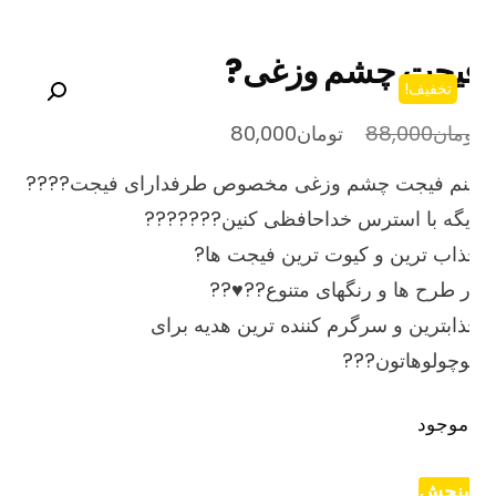
یجت چشم وزغی?
تخفیف!
قیمت
قیمت
مان
88,000
تومان
80,000
اصلی
فعلی
ینم فیجت چشم وزغی مخصوص طرفدارای فیجت????
تومان88,000
تومان80,000
گه با استرس خداحافظی کنین???????
بود.
است.
اب ترین و کیوت ترین فیجت ها?
 طرح ها و رنگهای متنوع??♥️??
ابترین و سرگرم کننده ترین هدیه برای
چولوهاتون???
موجود
نجش