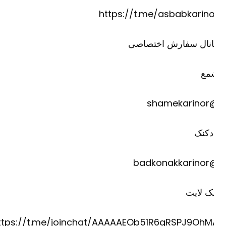
https://t.me/asbabkarino
انال سفارش اختصاصی
مع
@shame
دکنک
@badkona
ک لایت
https://t.me/joinchat/AAAAAEOb51R6gRSPJ9OhM