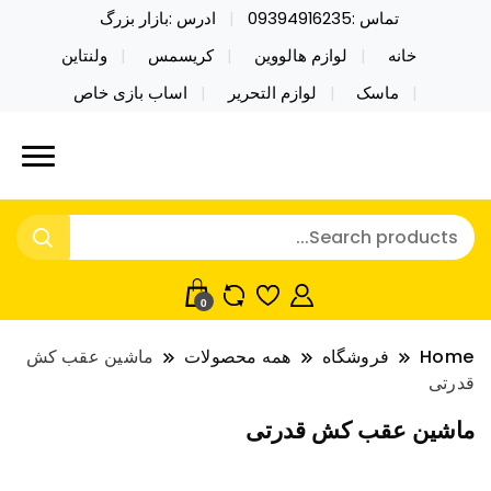
تماس :09394916235
ادرس :بازار بزرگ
خانه
لوازم هالووین
کریسمس
ولنتاین
ماسک
لوازم التحریر
اساب بازی خاص
خرید محصولات خاص فیجت اسباب بازی تراول ماگ نایکر
نایکر توی فروش عمده لوازم هالووین
توی فروش عمده لوازم هالووین ولن تاین کادویی
ولن تاین کادویی کریسمس اکسسوری
کریسمس اکسسوری ماسک در واردات مستقیم
ماسک
0
Home
فروشگاه
همه محصولات
ماشین عقب کش
قدرتی
ماشین عقب کش قدرتی