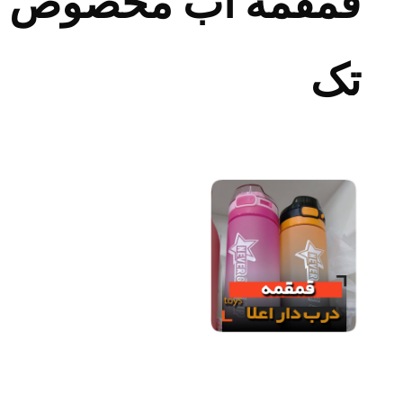
قمقمه آب مخصوص پاس
تک