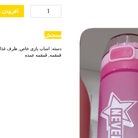
قمقمه
افزودن ب
آب
مخصوص
مدارس
سنجش
عدد
دسته:
اساب بازی خاص
,
ظرف غذا
قمقمه
,
قمقمه عمده