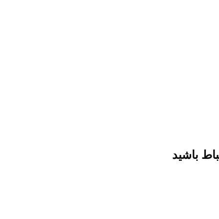
باط باشید