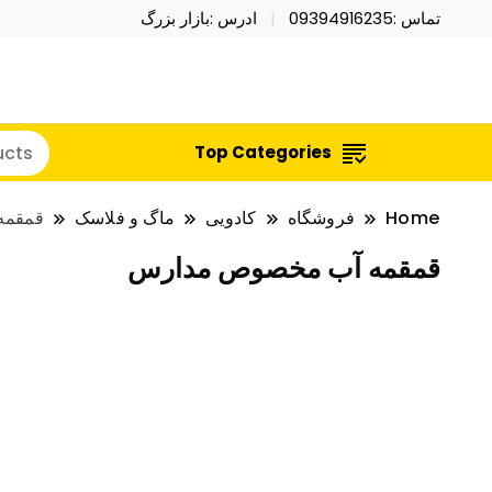
تماس :09394916235
ادرس :بازار بزرگ
خرید محصولات خاص فیجت اسباب بازی تراول ماگ نای
نایکر توی فروش عمده لوازم هالووی
Top Categories
Home
فروشگاه
کادویی
ماگ و فلاسک
قمقمه
قمقمه آب مخصوص مدارس