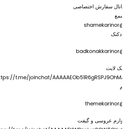
انال سفارش اختصاصی
مع
@shame
دکنک
@badkona
ک لایت
https://t.me/joinchat/AAAAAEOb51R6gRSPJ9OhM
@theme
وازم عروسی و گیفت