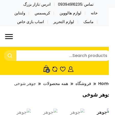
تماس :09394916235
ادرس :بازار بزرگ
خانه
لوازم هالووین
کریسمس
ولنتاین
ماسک
لوازم التحریر
اساب بازی خاص
ید محصولات خاص فیجت اسباب بازی تراول ماگ نایکر
ایکر توی فروش عمده لوازم هالووین
ی فروش عمده لوازم هالووین ولن تاین کادویی
لن تاین کادویی کریسمس اکسسوری
ریسمس اکسسوری ماسک در واردات مستقیم
اسک
0
Hom
فروشگاه
همه محصولات
جوهر شوخی
وهر شوخی