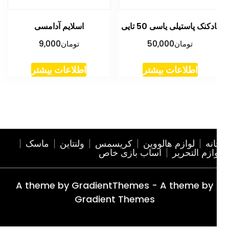
ادکنک پاستیلی یاسی 50 تایی
اسلایم آدامسی
تومان
50,000
تومان
9,000
اطلاعات بیشتر
اطلاعات بیشتر
نه
لوازم هالووین
کریسمس
ولنتاین
ماسک
ازم التحریر
اساب بازی خاص
A theme by GradientThemes - A theme by
Gradient Themes