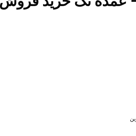
 عمده تک خرید فروش ل
ین