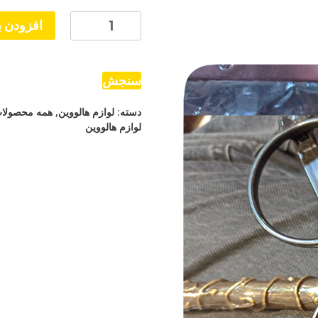
عصا
افزودن ب
عینک
هری
پاتر
سنجش
عدد
دسته:
لوازم هالووین
,
همه محصولا
لوازم هالووین