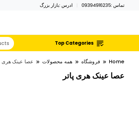
تماس :09394916235
ادرس :بازار بزرگ
خرید محصولات خاص فیجت اسباب بازی تراول ماگ نای
نایکر توی فروش عمده لوازم هالووی
Top Categories
Home
فروشگاه
همه محصولات
عصا عینک هری پا
عصا عینک هری پاتر