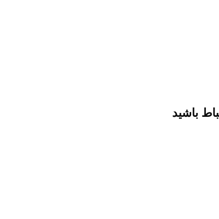
باط باشید