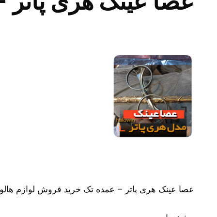
عصا عینک هری پاتر –
عصا عینک هری پاتر – عمده تک خرید فروش لوازم هالو