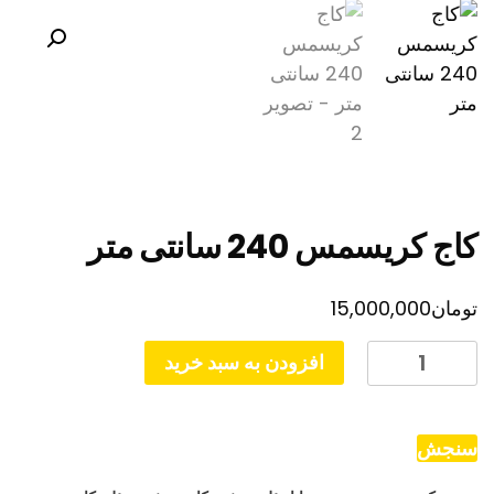
کاج کریسمس 240 سانتی متر
تومان
15,000,000
کاج
افزودن به سبد خرید
کریسمس
240
سانتی
سنجش
متر