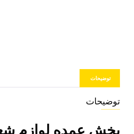
توضیحات
توضیحات
پخش عمده لوازم شع