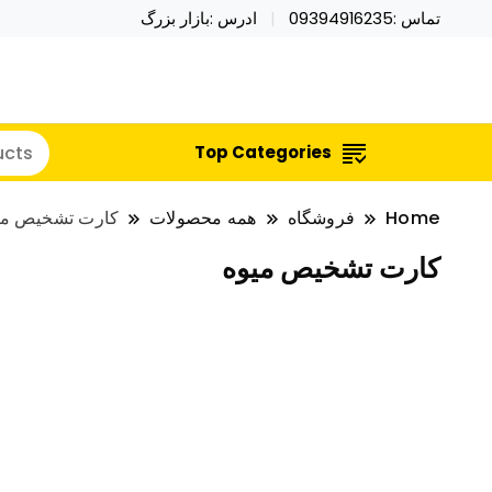
تماس :09394916235
ادرس :بازار بزرگ
خرید محصولات خاص فیجت اسباب بازی تراول ماگ نای
نایکر توی فروش عمده لوازم هالووی
Top Categories
Home
فروشگاه
همه محصولات
کارت تشخیص می
کارت تشخیص میوه