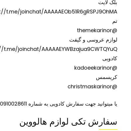
بلک لایت
s://t.me/joinchat/AAAAAEOb51R6gRSPJ9OhMA
تم
@themekarinor
لوازم عروسی و گیفت
://t.me/joinchat/AAAAAEYWBzajua9CWTQYuQ
کادویی
@kadoeekarinor
کریسمس
@christmaskarinor
یا میتوانید جهت سفارش کادویی به شماره 0910028611 تلگرام نمایید.
سفارش تکی لوازم هالووین