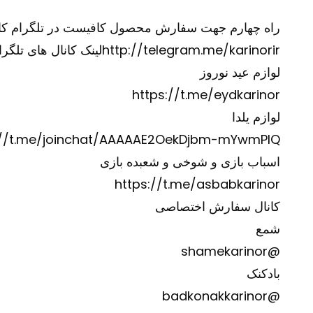
راه چهارم جهت سفارش محصول کافیست در تلگرام کانال آیدی @karinorir را جستجو نموده و و
http://telegram.me/karinorir
لینک کانال های تلگرا
لوازم عید نوروز
https://t.me/eydkarinor
لوازم یلدا
://t.me/joinchat/AAAAAE2OekDjbm-mYwmPIQ
اسباب بازی و شوخی و شعبده بازی
https://t.me/asbabkarinor
کانال سفارش اختصاصی
شمع
@shamekarinor
بادکنک
@badkonakkarinor