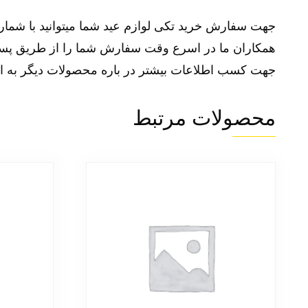
جهت سفارش خرید تکی لوازم عید شما میتوانید با شماره 09363647708 09373701119 تماس گرفته سفارش خود را ثبت ک
همکاران ما در اسرع وقت سفارش شما را از طریق پست 
جهت کسب اطلاعات بیشتر در باره محصولات دیگر به ا
محصولات مرتبط