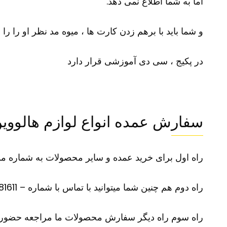
اما به شما اطلاع نمی دهد.
و شما باید با برهم زدن کارت ها ، میوه مد نظر او را را ا
در پکیج ، سی دی آموزشی قرار دارد
سفارش عمده انواع لوازم هالووی
راه اول برای خرید عمده و سایر محصولات به شماره موبایل 09100281611 در تلگرام یا واتس آپ پی
راه دوم هم چنین شما میتوانید با تماس با شماره – 09100281611 –سفارش محصول مورد نظر و سایر محصولات خود را بازگو نمایید
راه سوم راه دیگر سفارش محصولات ما مراجعه حضوری