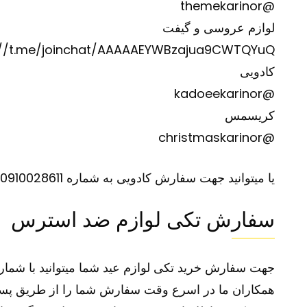
@themekarinor
لوازم عروسی و گیفت
://t.me/joinchat/AAAAAEYWBzajua9CWTQYuQ
کادویی
@kadoeekarinor
کریسمس
@christmaskarinor
یا میتوانید جهت سفارش کادویی به شماره 0910028611 تلگرام نمایید.
سفارش تکی لوازم ضد استرس
جهت سفارش خرید تکی لوازم عید شما میتوانید با شماره 09363647708 09373701119 تماس گرفته سفارش خود را ثبت ک
همکاران ما در اسرع وقت سفارش شما را از طریق پست 