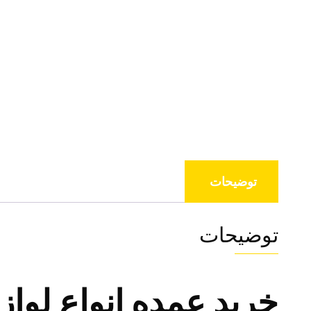
توضیحات
توضیحات
خرید عمده انواع لو