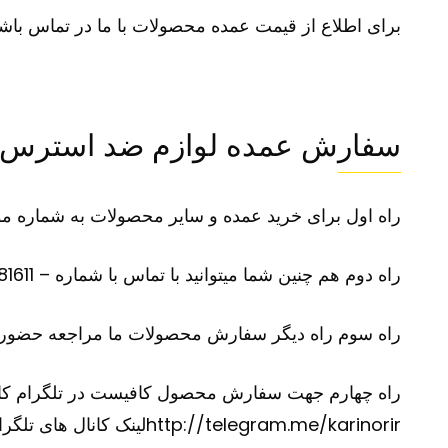
برای اطلاع از قیمت عمده محصولات با ما در تماس باشی
سفارش عمده لوازم ضد استرس
راه اول برای خرید عمده و سایر محصولات به شماره موبایل 09100281611 در تلگرام یا واتس آپ پی
راه دوم هم چنین شما میتوانید با تماس با شماره – 09100281611 –سفارش محصول مورد نظر و سایر محصولات خود را بازگو نمایید
راه سوم راه دیگر سفارش محصولات ما مراجعه حضوری
راه چهارم جهت سفارش محصول کافیست در تلگرام کانال آیدی @karinorir را جستجو نموده و و
http://telegram.me/karinorir
لینک کانال های تلگرا