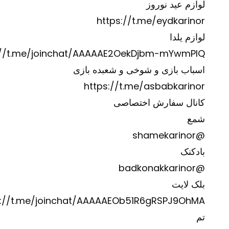
لوازم عید نوروز
https://t.me/eydkarinor
لوازم یلدا
://t.me/joinchat/AAAAAE2OekDjbm-mYwmPIQ
اسباب بازی و شوخی و شعبده بازی
https://t.me/asbabkarinor
کانال سفارش اختصاصی
شمع
@shamekarinor
بادکنک
@badkonakkarinor
بلک لایت
s://t.me/joinchat/AAAAAEOb51R6gRSPJ9OhMA
تم