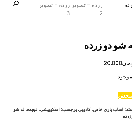
ه شو دو زرده
مان
20,000
موجود
نجش
ته:
اساب بازی خاص
,
کادویی
برچسب:
اسکوییشی
,
فیجت
,
له شو
زرده