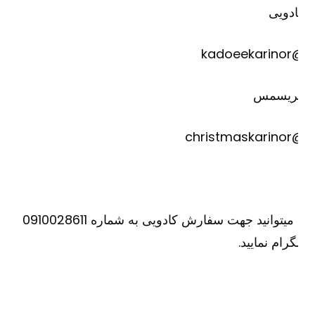
دویی
@kadoee
ریسمس
@christm
یا میتوانید جهت سفارش کادویی به شماره 0910028611
گرام نمایید.