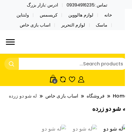
تماس :09394916235
ادرس :بازار بزرگ
خانه
لوازم هالووین
کریسمس
ولنتاین
ماسک
لوازم التحریر
اساب بازی خاص
ید محصولات خاص فیجت اسباب بازی تراول ماگ نایکر
ایکر توی فروش عمده لوازم هالووین
ی فروش عمده لوازم هالووین ولن تاین کادویی
لن تاین کادویی کریسمس اکسسوری
ریسمس اکسسوری ماسک در واردات مستقیم
اسک
0
Hom
فروشگاه
اساب بازی خاص
له شو دو زرده
ه شو دو زرده