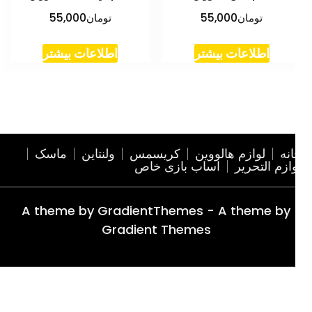
تومان
55,000
تومان
55,000
اطلاعات بیشتر
اطلاعات بیشتر
نه
لوازم هالووین
کریسمس
ولنتاین
ماسک
ازم التحریر
اساب بازی خاص
A theme by GradientThemes - A theme by
Gradient Themes