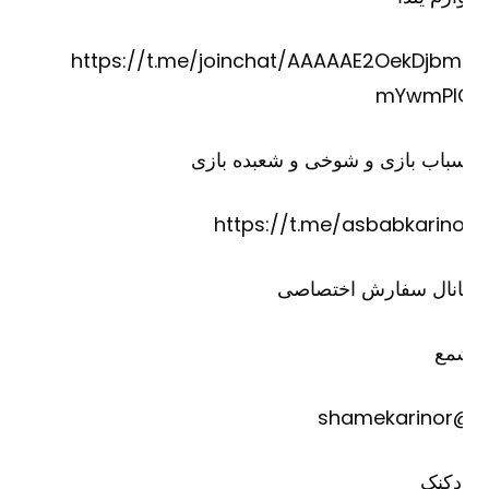
https://t.me/joinchat/AAAAAE2OekDjbm
mYwmPI
باب بازی و شوخی و شعبده بازی
https://t.me/asbabkarino
انال سفارش اختصاصی
مع
@shame
دکنک