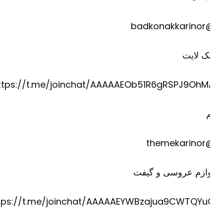
@badkona
ک لایت
https://t.me/joinchat/AAAAAEOb51R6gRSPJ9OhM
@theme
وازم عروسی و گیفت
https://t.me/joinchat/AAAAAEYWBzajua9CWTQYu