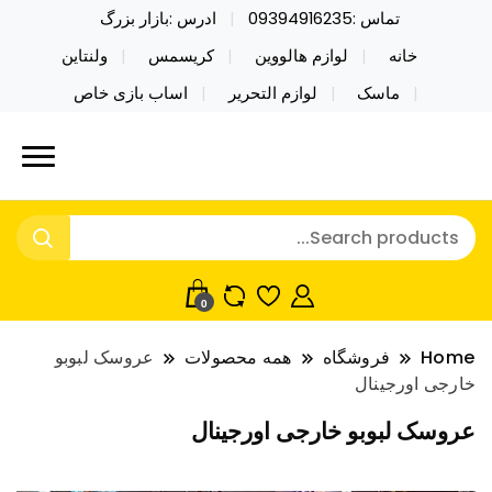
تماس :09394916235
ادرس :بازار بزرگ
خانه
لوازم هالووین
کریسمس
ولنتاین
ماسک
لوازم التحریر
اساب بازی خاص
خرید محصولات خاص فیجت اسباب بازی تراول ماگ نایکر
نایکر توی فروش عمده لوازم هالووین
توی فروش عمده لوازم هالووین ولن تاین کادویی
ولن تاین کادویی کریسمس اکسسوری
کریسمس اکسسوری ماسک در واردات مستقیم
ماسک
0
Home
فروشگاه
همه محصولات
عروسک لبوبو
خارجی اورجینال
عروسک لبوبو خارجی اورجینال