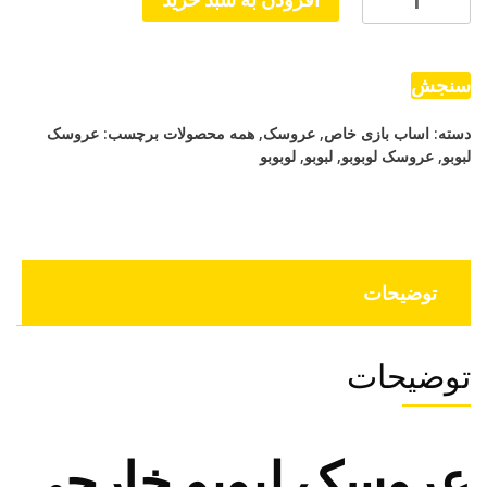
لبوبو
خارجی
اورجینال
سنجش
عدد
دسته:
اساب بازی خاص
,
عروسک
,
همه محصولات
برچسب:
عروسک
لبوبو
,
عروسک لوبوبو
,
لبوبو
,
لوبوبو
توضیحات
توضیحات
عروسک لبوبو خارجی