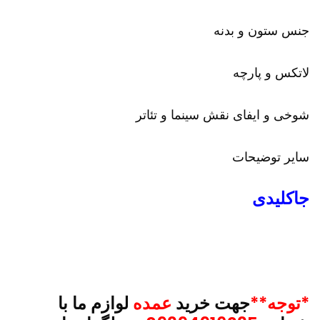
جنس ستون و بدنه
لاتکس و پارچه
شوخی و ایفای نقش سینما و تئاتر
سایر توضیحات
جاکلیدی
*توجه**
جهت خرید
عمده
لوازم ما با