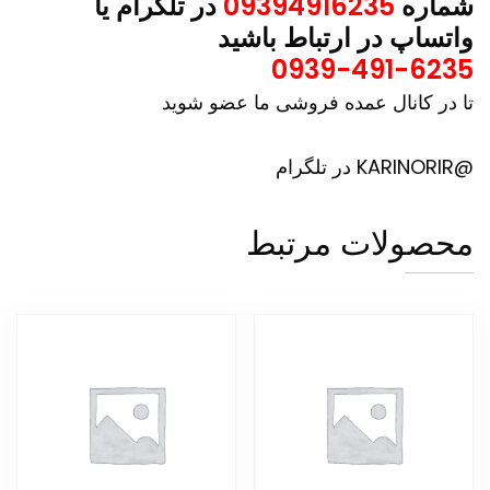
شماره
09394916235
در تلگرام یا
واتساپ در ارتباط باشید
0939-491-6235
تا در کانال عمده فروشی ما عضو شوید
@KARINORIR در تلگرام
محصولات مرتبط