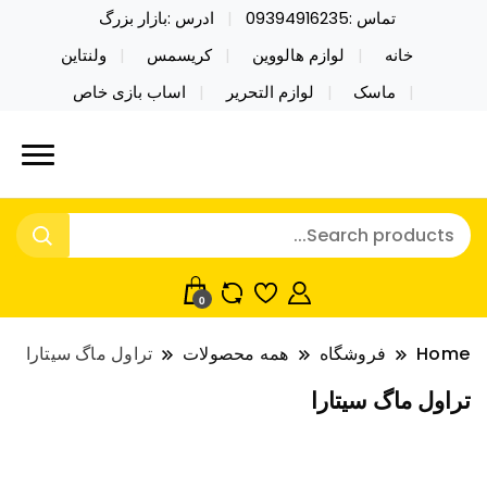
تماس :09394916235
ادرس :بازار بزرگ
خانه
لوازم هالووین
کریسمس
ولنتاین
ماسک
لوازم التحریر
اساب بازی خاص
خرید محصولات خاص فیجت اسباب بازی تراول ماگ نایکر
نایکر توی فروش عمده لوازم هالووین
توی فروش عمده لوازم هالووین ولن تاین کادویی
ولن تاین کادویی کریسمس اکسسوری
کریسمس اکسسوری ماسک در واردات مستقیم
ماسک
0
Home
فروشگاه
همه محصولات
تراول ماگ سیتارا
تراول ماگ سیتارا