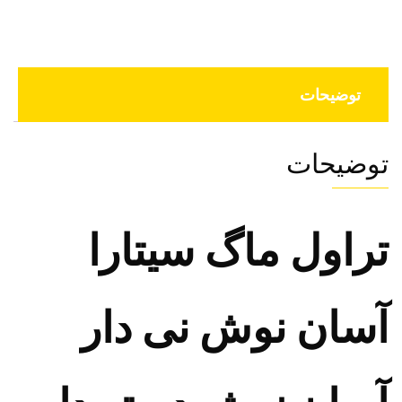
توضیحات
توضیحات
تراول ماگ سیتارا
آسان نوش نی دار