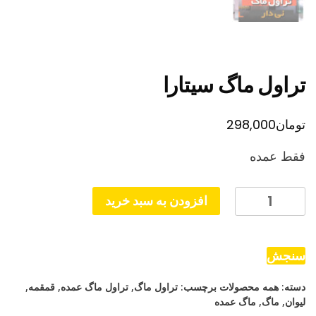
تراول ماگ سیتارا
تومان
298,000
فقط عمده
تراول
افزودن به سبد خرید
ماگ
سیتارا
عدد
سنجش
دسته:
همه محصولات
برچسب:
تراول ماگ
,
تراول ماگ عمده
,
قمقمه
,
لیوان
,
ماگ
,
ماگ عمده