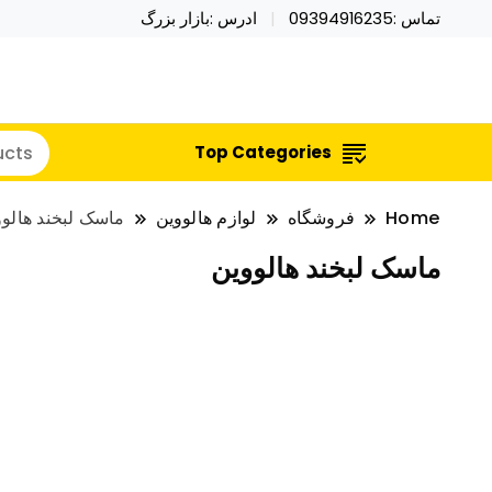
تماس :09394916235
ادرس :بازار بزرگ
خرید محصولات خاص فیجت اسباب بازی تراول ماگ نای
نایکر توی فروش عمده لوازم هالووی
Top Categories
Home
فروشگاه
لوازم هالووین
ماسک لبخند هالوو
ماسک لبخند هالووین