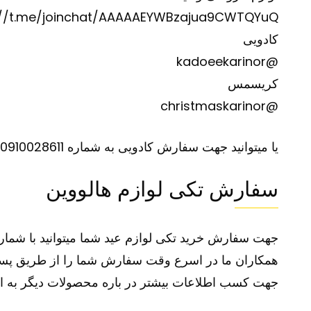
://t.me/joinchat/AAAAAEYWBzajua9CWTQYuQ
کادویی
@kadoeekarinor
کریسمس
@christmaskarinor
یا میتوانید جهت سفارش کادویی به شماره 0910028611 تلگرام نمایید.
سفارش تکی لوازم هالووین
جهت سفارش خرید تکی لوازم عید شما میتوانید با شماره 09363647708 09373701119 تماس گرفته سفارش خود را ثبت ک
همکاران ما در اسرع وقت سفارش شما را از طریق پست 
جهت کسب اطلاعات بیشتر در باره محصولات دیگر به ا