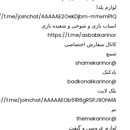
لوازم یلدا
://t.me/joinchat/AAAAAE2OekDjbm-mYwmPIQ
اسباب بازی و شوخی و شعبده بازی
https://t.me/asbabkarinor
کانال سفارش اختصاصی
شمع
@shamekarinor
بادکنک
@badkonakkarinor
بلک لایت
s://t.me/joinchat/AAAAAEOb51R6gRSPJ9OhMA
تم
@themekarinor
لوازم عروسی و گیفت