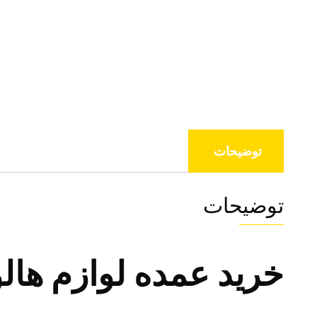
توضیحات
توضیحات
خرید عمده لوازم هال