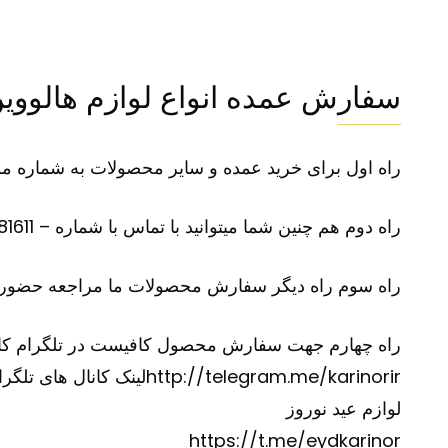
سفارش عمده انواع لوازم هالووی
راه اول برای خرید عمده و سایر محصولات به شماره موبایل 09100281611 در تلگرام یا واتس آپ پی
راه دوم هم چنین شما میتوانید با تماس با شماره – 09100281611 –سفارش محصول مورد نظر و سایر محصولات خود را بازگو نمایید
راه سوم راه دیگر سفارش محصولات ما مراجعه حضوری
راه چهارم جهت سفارش محصول کافیست در تلگرام کانال آیدی @karinorir را جستجو نموده و و
http://telegram.me/karinorir
لینک کانال های تلگرا
لوازم عید نوروز
https://t.me/eydkarinor