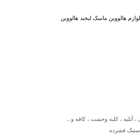
، آتلیه ، کلبه وحشت ، کافه و …
لاستیک فشرده