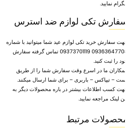
گرام نمایید.
فارش تکی لوازم ضد استرس
ت سفارش خرید تکی لوازم عید شما میتوانید با شماره
09363647708 09373701119 تماس گرفته سفارش
د را ثبت کنید.
کاران ما در اسرع وقت سفارش شما را از طریق
ت – تیپاکس – باربری – برای شما ارسال میکنند.
ت کسب اطلاعات بیشتر در باره محصولات دیگر به
ین
لینک
مراجعه نمایید.
حصولات مرتبط