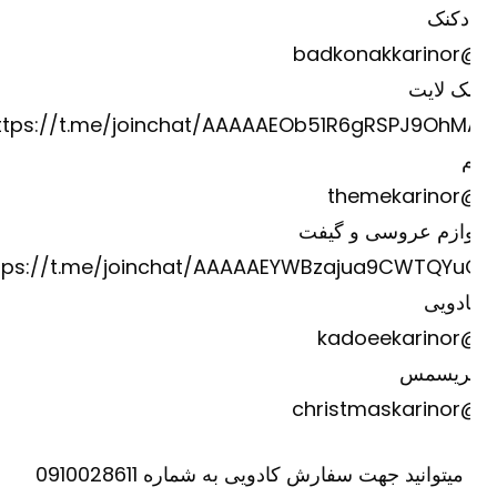
دکنک
@badkona
ک لایت
https://t.me/joinchat/AAAAAEOb51R6gRSPJ9OhM
@theme
وازم عروسی و گیفت
https://t.me/joinchat/AAAAAEYWBzajua9CWTQYu
دویی
@kadoee
ریسمس
@christm
یا میتوانید جهت سفارش کادویی به شماره 0910028611