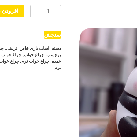
شبخواب
افزودن ب
ضربه
ای
پاندا
سنجش
تپل
دسته:
اساب بازی خاص
,
تزیینی
,
چر
نشسته
برچسب:
چراغ خواب
,
چراغ خواب ب
عدد
عمده
,
چراغ خواب نرم
,
چراغ خواب
نرم