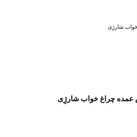
خواب شارژِی
 عمده چراغ خواب شارژِی