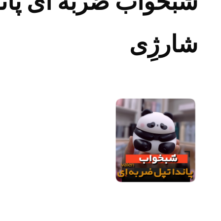
شبخواب ضربه ای پان
شارژِی