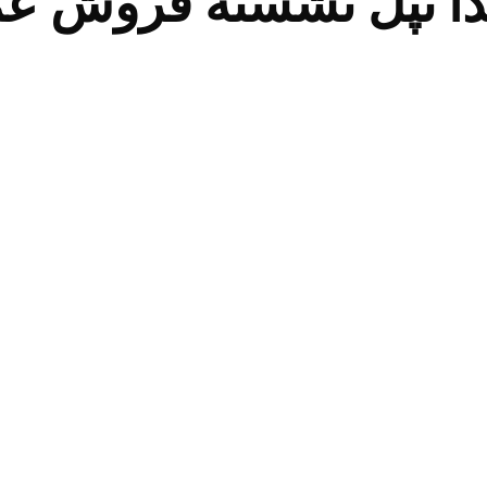
دا تپل نشسته فروش ع