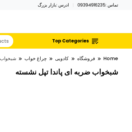
تماس :09394916235
ادرس :بازار بزرگ
خرید محصولات خاص فیجت اسباب بازی تراول ماگ نای
نایکر توی فروش عمده لوازم هالووی
Top Categories
Home
فروشگاه
کادویی
چراغ خواب
شبخواب ض
شبخواب ضربه ای پاندا تپل نشسته