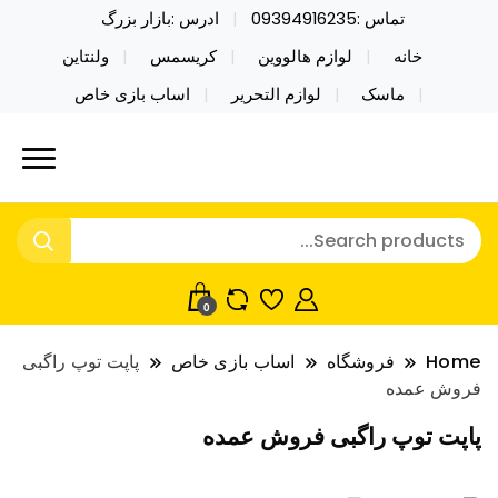
تماس :09394916235
ادرس :بازار بزرگ
خانه
لوازم هالووین
کریسمس
ولنتاین
ماسک
لوازم التحریر
اساب بازی خاص
خرید محصولات خاص فیجت اسباب بازی تراول ماگ نایکر
نایکر توی فروش عمده لوازم هالووین
توی فروش عمده لوازم هالووین ولن تاین کادویی
ولن تاین کادویی کریسمس اکسسوری
کریسمس اکسسوری ماسک در واردات مستقیم
ماسک
0
Home
فروشگاه
اساب بازی خاص
پاپت توپ راگبی
فروش عمده
پاپت توپ راگبی فروش عمده