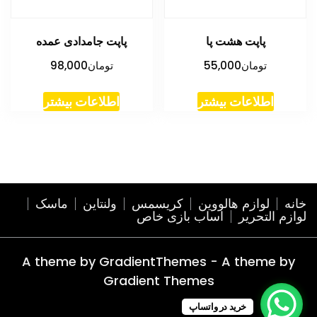
پاپت هشت پا
پاپت جامدادی عمده
تومان
55,000
تومان
98,000
اطلاعات بیشتر
اطلاعات بیشتر
خانه
لوازم هالووین
کریسمس
ولنتاین
ماسک
لوازم التحریر
اساب بازی خاص
A theme by GradientThemes - A theme by
Gradient Themes
خرید در واتساپ