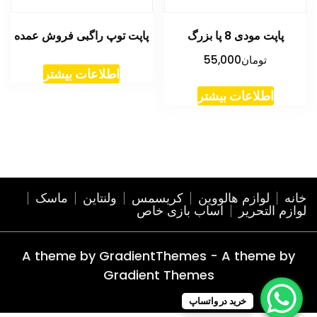
پاپت مودی 8 پا بزرگ
پاپت توپ راگبی فروش عمده
تومان
55,000
اطلاعات بیشتر
اطلاعات بیشتر
خانه
لوازم هالووین
کریسمس
ولنتاین
ماسک
لوازم التحریر
اساب بازی خاص
A theme by GradientThemes - A theme by
Gradient Themes
خرید در واتساپ