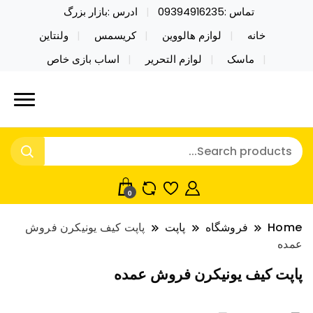
تماس :09394916235
ادرس :بازار بزرگ
خانه
لوازم هالووین
کریسمس
ولنتاین
ماسک
لوازم التحریر
اساب بازی خاص
خرید محصولات خاص فیجت اسباب بازی تراول ماگ نایکر
نایکر توی فروش عمده لوازم هالووین
توی فروش عمده لوازم هالووین ولن تاین کادویی
ولن تاین کادویی کریسمس اکسسوری
کریسمس اکسسوری ماسک در واردات مستقیم
ماسک
0
Home
فروشگاه
پاپت
پاپت کیف یونیکرن فروش
عمده
پاپت کیف یونیکرن فروش عمده