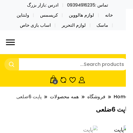
تماس :09394916235
ادرس :بازار بزرگ
خانه
لوازم هالووین
کریسمس
ولنتاین
ماسک
لوازم التحریر
اساب بازی خاص
ید محصولات خاص فیجت اسباب بازی تراول ماگ نایکر
ایکر توی فروش عمده لوازم هالووین
ی فروش عمده لوازم هالووین ولن تاین کادویی
لن تاین کادویی کریسمس اکسسوری
ریسمس اکسسوری ماسک در واردات مستقیم
اسک
0
Hom
فروشگاه
همه محصولات
پاپت 6ضلعی
ت 6ضلعی