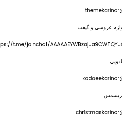
@theme
وازم عروسی و گیفت
https://t.me/joinchat/AAAAAEYWBzajua9CWTQYu
دویی
@kadoee
ریسمس
@christm