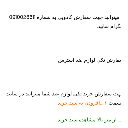
یا میتوانید جهت سفارش کادویی به شماره 0910028611
گرام نمایید.
فارش تکی لوازم ضد استرس
ت سفارش خرید تکی لوازم عید شما میتوانید در سایت
سمت
۱…..افزودن به سبد خرید
رید