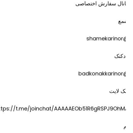
انال سفارش اختصاصی
مع
@shame
دکنک
@badkona
ک لایت
https://t.me/joinchat/AAAAAEOb51R6gRSPJ9OhM