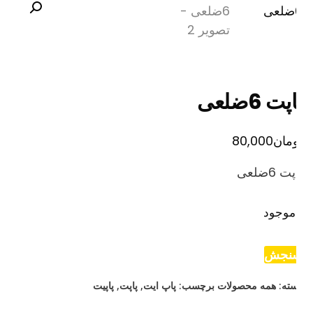
پت 6ضلعی
مان
80,000
ت 6ضلعی
موجود
نجش
ته:
همه محصولات
برچسب:
پاپ ایت
,
پاپت
,
پاپیت