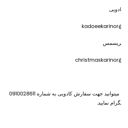
دویی
@kadoee
ریسمس
@christm
یا میتوانید جهت سفارش کادویی به شماره 0910028611
گرام نمایید.