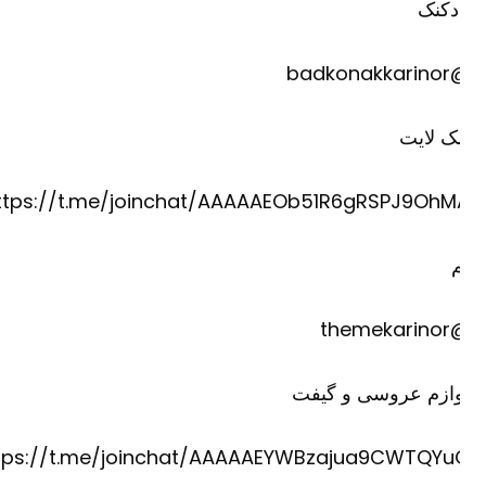
دکنک
@badkona
ک لایت
https://t.me/joinchat/AAAAAEOb51R6gRSPJ9OhM
@theme
وازم عروسی و گیفت
https://t.me/joinchat/AAAAAEYWBzajua9CWTQYu