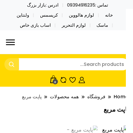
تماس :09394916235
ادرس :بازار بزرگ
خانه
لوازم هالووین
کریسمس
ولنتاین
ماسک
لوازم التحریر
اساب بازی خاص
ید محصولات خاص فیجت اسباب بازی تراول ماگ نایکر
ایکر توی فروش عمده لوازم هالووین
ی فروش عمده لوازم هالووین ولن تاین کادویی
لن تاین کادویی کریسمس اکسسوری
ریسمس اکسسوری ماسک در واردات مستقیم
اسک
0
Hom
فروشگاه
همه محصولات
پاپت مربع
اپت مربع