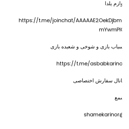
ازم یلدا
https://t.me/joinchat/AAAAAE2OekDjbm
mYwmPI
باب بازی و شوخی و شعبده بازی
https://t.me/asbabkarino
انال سفارش اختصاصی
مع
@shame