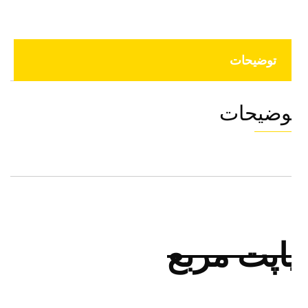
توضیحات
وضیحات
اپت مربع