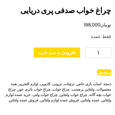
چراغ خواب صدفی پری دریایی
تومان
198,000
فقط عمده
چراغ
افزودن به سبد خرید
خواب
صدفی
پری
سنجش
دریایی
دسته:
اساب بازی خاص
,
تزئینات
,
تزیینی
,
کادویی
,
لوازم التحریر
,
همه
عدد
محصولات
,
ولنتاین
برچسب:
چراغ خواب
,
چراغ خواب باتری خور
,
چراغ
خواب بچه گانه
,
چراغ خواب ولنتاین
,
چراغ خواب ولنی
,
خرید عمده لوازم
ولنتاین
,
عمده ولنتاین
,
فروش عمده لوازم ولنتاین
,
فروش عمده ولنتاین