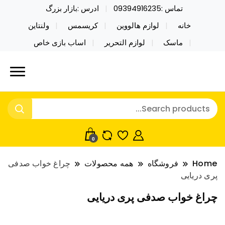
تماس :09394916235
ادرس :بازار بزرگ
خانه
لوازم هالووین
کریسمس
ولنتاین
ماسک
لوازم التحریر
اساب بازی خاص
خرید محصولات خاص فیجت اسباب بازی تراول ماگ نایکر
نایکر توی فروش عمده لوازم هالووین
توی فروش عمده لوازم هالووین ولن تاین کادویی
ولن تاین کادویی کریسمس اکسسوری
کریسمس اکسسوری ماسک در واردات مستقیم
ماسک
0
Home
فروشگاه
همه محصولات
چراغ خواب صدفی
پری دریایی
چراغ خواب صدفی پری دریایی