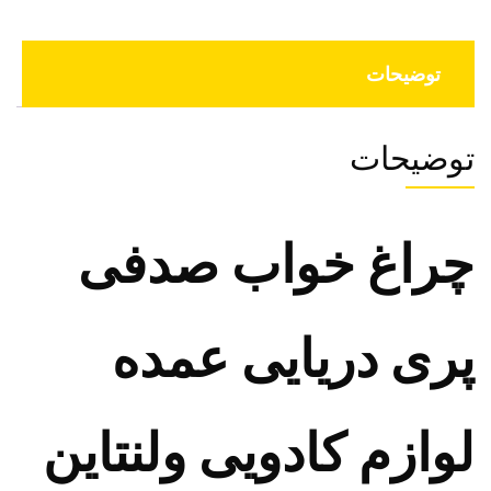
توضیحات
توضیحات
چراغ خواب صدفی
پری دریایی عمده
لوازم کادویی ولنتاین