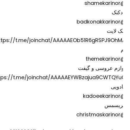
@shame
دکنک
@badkona
ک لایت
https://t.me/joinchat/AAAAAEOb51R6gRSPJ9OhM
@theme
وازم عروسی و گیفت
https://t.me/joinchat/AAAAAEYWBzajua9CWTQYu
دویی
@kadoee
ریسمس
@christm