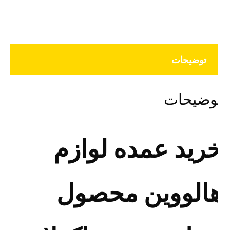
توضیحات
وضیحات
رید عمده لوازم
الووین محصول