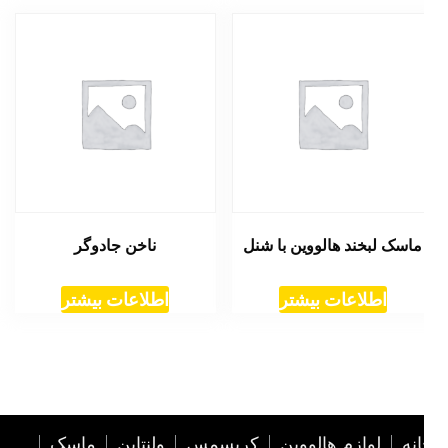
ماسک لبخند هالووین با شنل
ناخن جادوگر
اطلاعات بیشتر
اطلاعات بیشتر
نه
لوازم هالووین
کریسمس
ولنتاین
ماسک