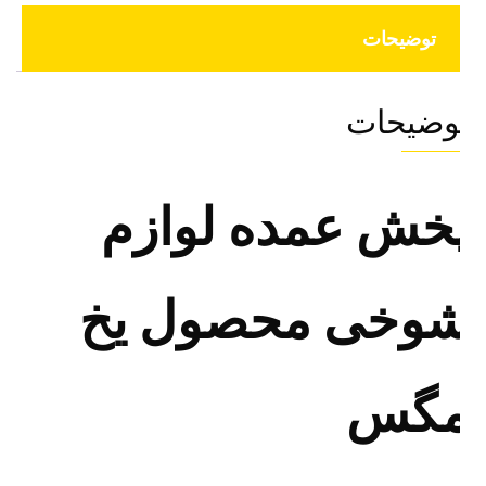
توضیحات
وضیحات
خش عمده لوازم
وخی محصول یخ
گس