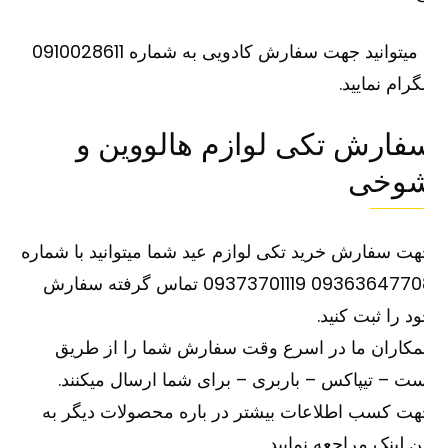
یا میتوانید جهت سفارش کادویی به شماره 0910028611
گرام نمایید.
فارش تکی لوازم هالووین و
وخی
ت سفارش خرید تکی لوازم عید شما میتوانید با شماره
09363647708 09373701119 تماس گرفته سفارش
د را ثبت کنید.
کاران ما در اسرع وقت سفارش شما را از طریق
ت – تیپاکس – باربری – برای شما ارسال میکنند.
ت کسب اطلاعات بیشتر در باره محصولات دیگر به
ین
لینک
مراجعه نمایید.