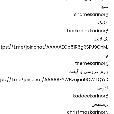
مع
@shame
دکنک
@badkona
ک لایت
https://t.me/joinchat/AAAAAEOb51R6gRSPJ9OhM
@theme
وازم عروسی و گیفت
https://t.me/joinchat/AAAAAEYWBzajua9CWTQYu
دویی
@kadoee
ریسمس
@christm