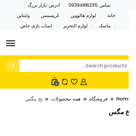
تماس :09394916235
ادرس :بازار بزرگ
خانه
لوازم هالووین
کریسمس
ولنتاین
ماسک
لوازم التحریر
اساب بازی خاص
ید محصولات خاص فیجت اسباب بازی تراول ماگ نایکر
ایکر توی فروش عمده لوازم هالووین
ی فروش عمده لوازم هالووین ولن تاین کادویی
لن تاین کادویی کریسمس اکسسوری
ریسمس اکسسوری ماسک در واردات مستقیم
اسک
0
Hom
فروشگاه
همه محصولات
یخ مگس
خ مگس