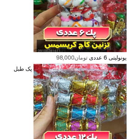
یونولیتی 6 عددی
تومان
98,000
پک طبل