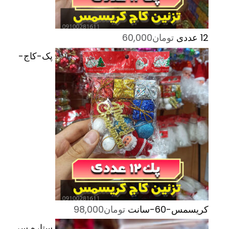
12 عددی
تومان
60,000
پک-کاج-
کریسمس-60-سانت
تومان
98,000
ستاره سر