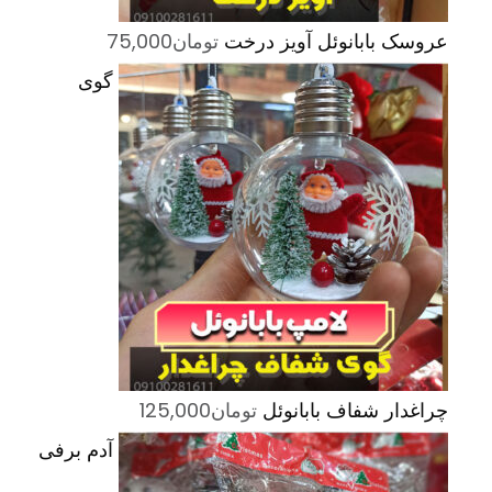
عروسک بابانوئل آویز درخت
تومان
75,000
گوی
چراغدار شفاف بابانوئل
تومان
125,000
آدم برفی