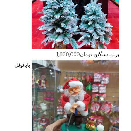
برف سنگین
تومان
1,800,000
بابانوئل