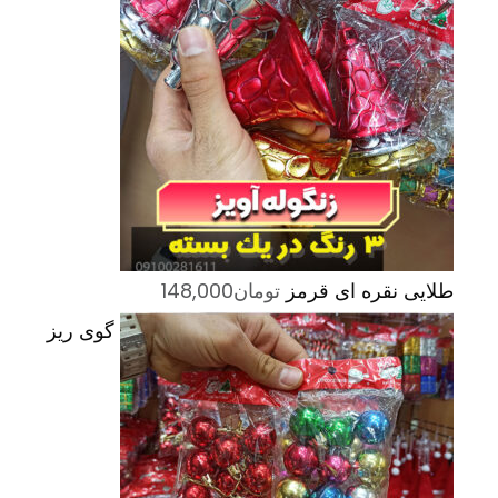
طلایی نقره ای قرمز
تومان
148,000
گوی ریز