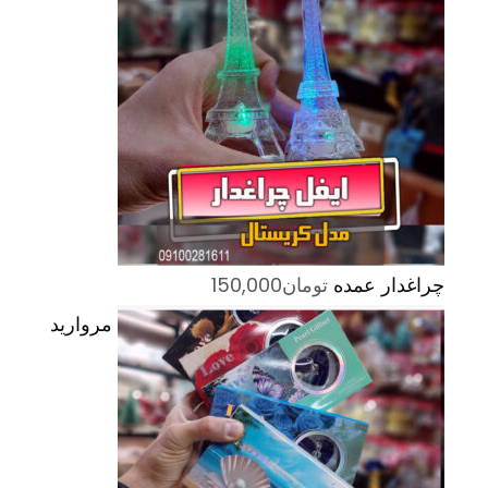
چراغدار عمده
تومان
150,000
مروارید