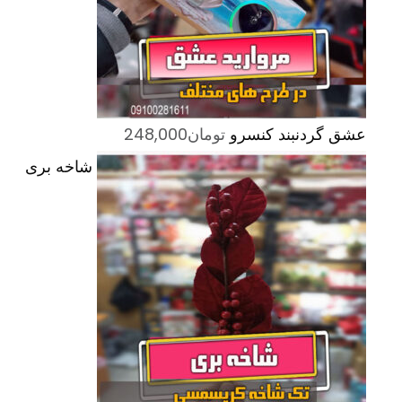
عشق گردنبند کنسرو
تومان
248,000
شاخه بری