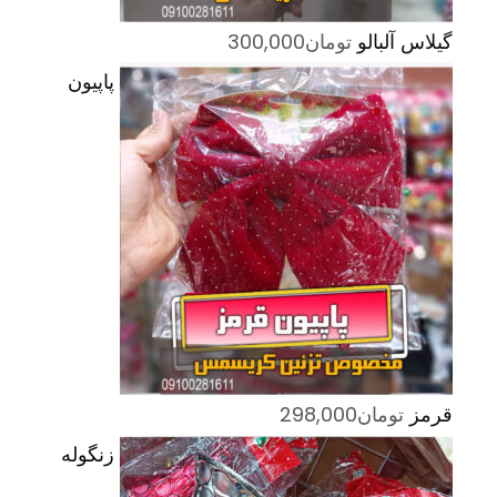
گیلاس آلبالو
تومان
300,000
پاپیون
قرمز
تومان
298,000
زنگوله