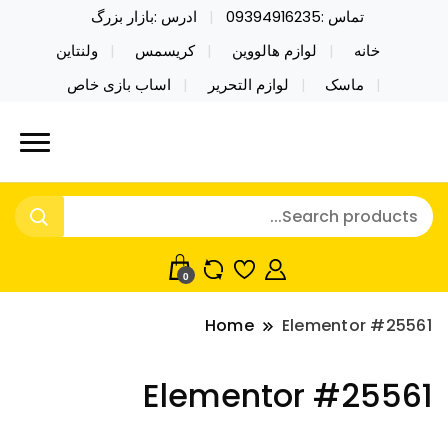
تماس :09394916235
ادرس :بازار بزرگ
خانه
لوازم هالووین
کریسمس
ولنتاین
ماسک
لوازم التحریر
اساب بازی خاص
خرید محصولات خاص فیجت اسباب بازی تراول ماگ نایکر
نایکر توی فروش عمده لوازم هالووین
توی فروش عمده لوازم هالووین ولن تاین کادویی
ولن تاین کادویی کریسمس اکسسوری
کریسمس اکسسوری ماسک در واردات مستقیم
ماسک
0
Home
Elementor #25561
Elementor #25561