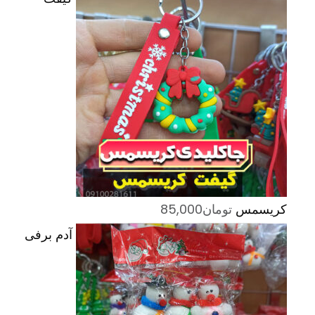
کریسمس
تومان
85,000
آدم برفی