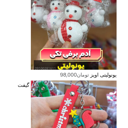
یونولیتی اویز
تومان
98,000
گیفت