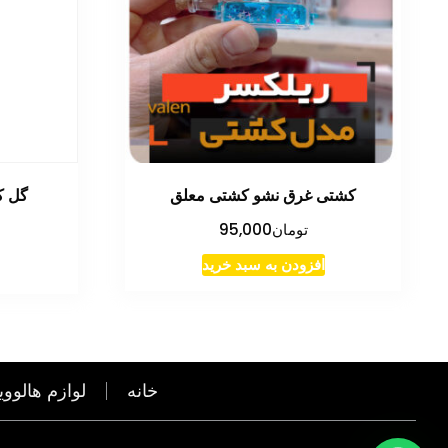
کشتی غرق نشو کشتی معلق
گل ک
تومان
95,000
افزودن به سبد خرید
خانه
لوازم هالووی