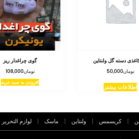
اغذی دسته گل ولنتاین
گوی چراغدار ریز
تومان
50,000
تومان
108,000
افزودن به سبد خرید
اطلاعات بیشتر
ن
کریسمس
ولنتاین
ماسک
لوازم التحریر