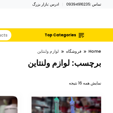
تماس :09394916235
ادرس :بازار بزرگ
خرید محصولات خاص فیجت اسباب بازی تراول ماگ نای
نایکر توی فروش عمده لوازم هالووی
Top Categories
Home
فروشگاه
لوازم ولنتاین
برچسب:
لوازم ولنتاین
نمایش همه 16 نتیجه