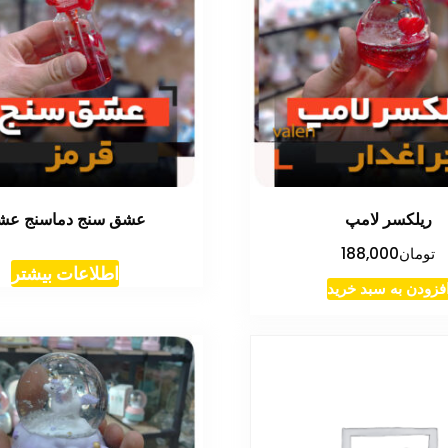
ریلکسر لامپ
عشق سنج دماسنج عش
تومان
188,000
اطلاعات بیشتر
فزودن به سبد خرید