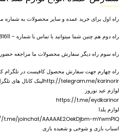
راه اول برای خرید عمده و سایر محصولات به شماره موبایل 09100281611 در تلگرام یا واتس آپ پی
راه دوم هم چنین شما میتوانید با تماس با شماره – 09100281611 –سفارش محصول مورد نظر و سایر محصولات خود را بازگو نمایید
راه سوم راه دیگر سفارش محصولات ما مراجعه حضوری
راه چهارم جهت سفارش محصول کافیست در تلگرام کانال آیدی @karinorir را جستجو نموده و و
http://telegram.me/karinorir
لینک کانال های تلگرا
لوازم عید نوروز
https://t.me/eydkarinor
لوازم یلدا
://t.me/joinchat/AAAAAE2OekDjbm-mYwmPIQ
اسباب بازی و شوخی و شعبده بازی