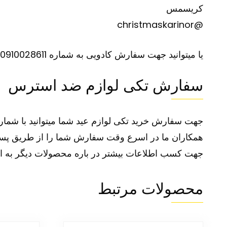
کریسمس
@christmaskarinor
یا میتوانید جهت سفارش کادویی به شماره 0910028611 تلگرام نمایید.
سفارش تکی لوازم ضد استرس
جهت سفارش خرید تکی لوازم عید شما میتوانید با شماره 09363647708 09373701119 تماس گرفته سفارش خود را ثبت ک
همکاران ما در اسرع وقت سفارش شما را از طریق پست 
جهت کسب اطلاعات بیشتر در باره محصولات دیگر به ا
محصولات مرتبط