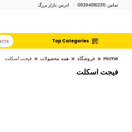
تماس :09394916235
ادرس :بازار بزرگ
خرید محصولات خاص فیجت اسباب بازی تراول ماگ نای
نایکر توی فروش عمده لوازم هالووی
Top Categories
Home
فروشگاه
همه محصولات
فیجت اسکلت
فیجت اسکلت