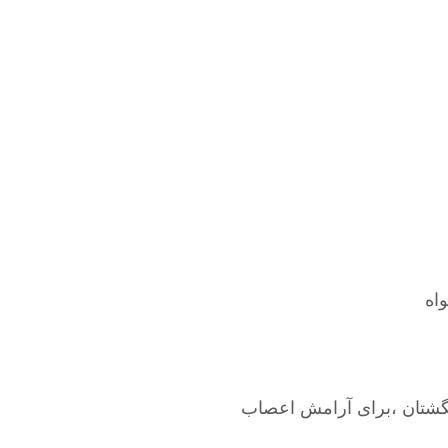
اه
گشتان ،برای آرامش اعصاب