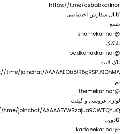
https://t.me/asbabkarinor
کانال سفارش اختصاصی
شمع
@shamekarinor
بادکنک
@badkonakkarinor
بلک لایت
s://t.me/joinchat/AAAAAEOb51R6gRSPJ9OhMA
تم
@themekarinor
لوازم عروسی و گیفت
://t.me/joinchat/AAAAAEYWBzajua9CWTQYuQ
کادویی
@kadoeekarinor