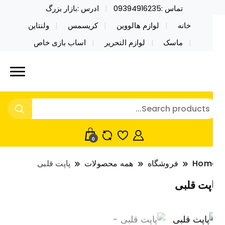
تماس :09394916235
ادرس :بازار بزرگ
خانه
لوازم هالووین
کریسمس
ولنتاین
ماسک
لوازم التحریر
اساب بازی خاص
ید محصولات خاص فیجت اسباب بازی تراول ماگ نایکر
ایکر توی فروش عمده لوازم هالووین
ی فروش عمده لوازم هالووین ولن تاین کادویی
لن تاین کادویی کریسمس اکسسوری
ریسمس اکسسوری ماسک در واردات مستقیم
اسک
0
Hom
فروشگاه
همه محصولات
پاپت قلبی
اپت قلبی