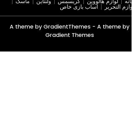
نه
لوازم هالووین
کریسمس
ولنتاین
ماسک
ازم التحریر
اساب بازی خاص
A theme by GradientThemes - A theme by
Gradient Themes