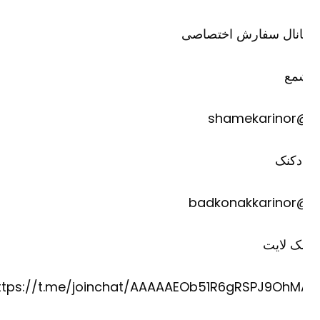
انال سفارش اختصاصی
مع
@shame
دکنک
@badkona
ک لایت
https://t.me/joinchat/AAAAAEOb51R6gRSPJ9OhM