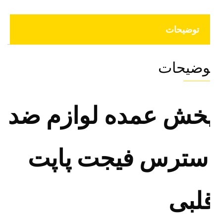
توضیحات
وضیحات
خش عمده لوازم ضد
سترس فیجت پاپت
لبی