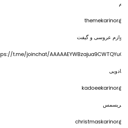
@theme
وازم عروسی و گیفت
https://t.me/joinchat/AAAAAEYWBzajua9CWTQYu
دویی
@kadoee
ریسمس
@christm